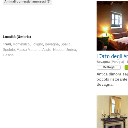
Animali domestici ammessi (8)
Località (Umbria)
Trevi
Montefalco
Foligno
Bevagna
Spello
Spoleto
Massa Martana
Assisi
Nocera Umbra
L'Orto degli A
Cascia
Bevagna (Perugia)
- 
Dettagli
Antica dimora sa
piccolo ristorante
Bevagna.