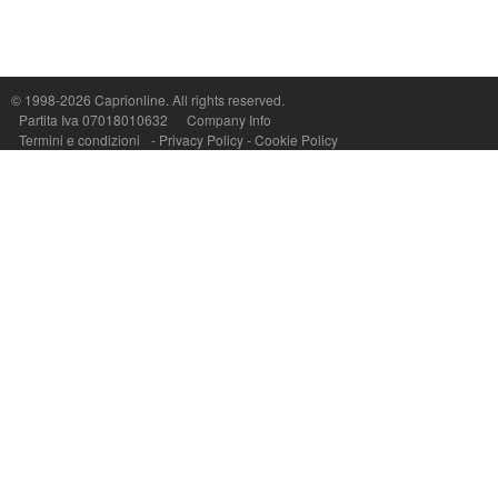
Capri On Line Srl, Via Le Botteghe 10a - 80073 CAPRI (NA) Italy
P.Iva, C.F. e n.Reg.Imprese Napoli: 07018010632 - Rea n.557643
© 1998-2026
Caprionline
. All rights reserved.
Partita Iva 07018010632
Company Info
Termini e condizioni
-
Privacy Policy
-
Cookie Policy