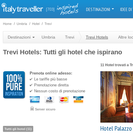
DESTINAZIONI
IDEE DI
[703]
Home
Umbria
Hotel
Trevi
Destinazioni
Umbria
Trevi
Trevi Hotels
Altre lo
Trevi Hotels: Tutti gli hotel che ispirano
11 Hotel trovati a T
Prenota online adesso:
Le tariffe più basse
Prenotazione diretta
Nessun costo di prenotazione
Server sicuro
Hotel Palazzo
Tutti gli hotel (11)