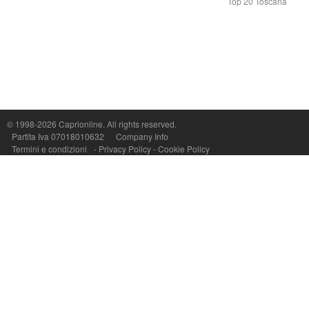
Top 20 Toscana
Capri On Line Srl, Via Le Botteghe 10a - 80073 CAPRI (NA) Italy
P.Iva, C.F. e n.Reg.Imprese Napoli: 07018010632 - Rea n.557643
© 1998-2026
Caprionline
. All rights reserved.
Partita Iva 07018010632
Company Info
Termini e condizioni
-
Privacy Policy
-
Cookie Policy