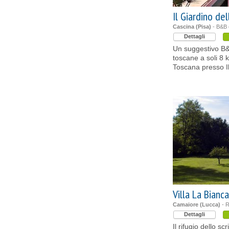
Il Giardino de
Cascina (Pisa)
- B&B 
Dettagli
Un suggestivo B
toscane a soli 8 
Toscana presso Il
Villa La Bianca
Camaiore (Lucca)
- R
Dettagli
Il rifugio dello sc