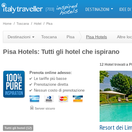
DESTINAZIONI
IDEE DI
[703]
Home
Toscana
Hotel
Pisa
Destinazioni
Toscana
Pisa
Pisa Hotels
Altre lo
Pisa Hotels: Tutti gli hotel che ispirano
12 Hotel trovati a P
Prenota online adesso:
Le tariffe più basse
Prenotazione diretta
Nessun costo di prenotazione
Server sicuro
Resort dei Li
Tutti gli hotel (12)