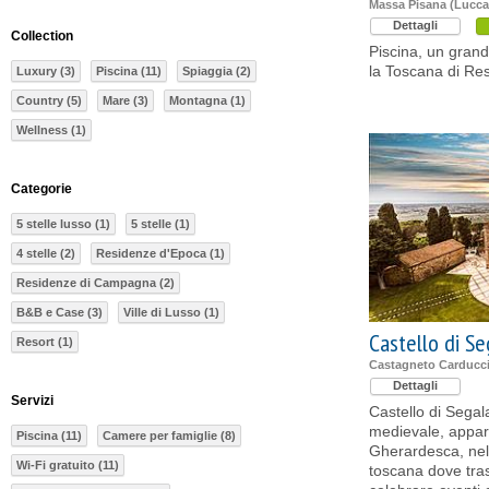
Massa Pisana (Lucca
Dettagli
Collection
Piscina, un grand
la Toscana di Res
Luxury (3)
Piscina (11)
Spiaggia (2)
Country (5)
Mare (3)
Montagna (1)
Wellness (1)
Categorie
5 stelle lusso (1)
5 stelle (1)
4 stelle (2)
Residenze d'Epoca (1)
Residenze di Campagna (2)
B&B e Case (3)
Ville di Lusso (1)
Castello di Se
Resort (1)
Castagneto Carducci
Dettagli
Servizi
Castello di Segala
medievale, appart
Piscina (11)
Camere per famiglie (8)
Gherardesca, ne
Wi-Fi gratuito (11)
toscana dove tra