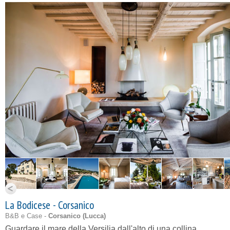
La Bodicese - Corsanico
B&B e Case -
Corsanico (
Lucca
)
Guardare il mare della Versilia dall'alto di una collina