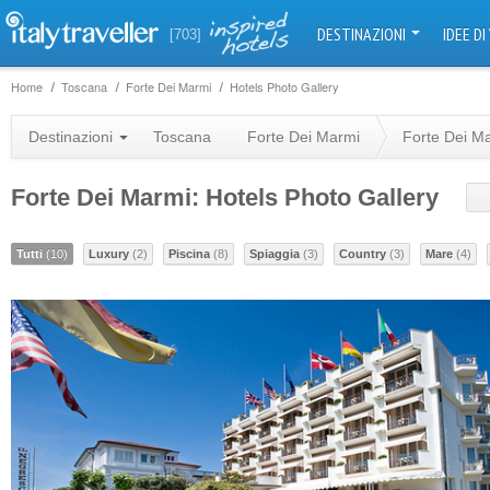
DESTINAZIONI
IDEE DI
[703]
Home
Toscana
Forte Dei Marmi
Hotels Photo Gallery
Destinazioni
Toscana
Forte Dei Marmi
Forte Dei M
Forte Dei Marmi: Hotels Photo Gallery
Tutti
(10)
Luxury
(2)
Piscina
(8)
Spiaggia
(3)
Country
(3)
Mare
(4)