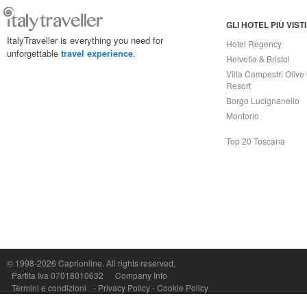
GLI HOTEL PIÙ VISTI
ItalyTraveller is everything you need for
Hotel Regency
unforgettable
travel experience
.
Helvetia & Bristol
Villa Campestri Olive 
Resort
Borgo Lucignanello
Montorio
Top 20 Toscana
© 1998-2026
Caprionline
. All rights reserved.
Capri On Line Srl, Via Le Botteghe 10a - 80073 CAPRI (NA) Italy
Partita Iva 07018010632
Company Info
P.Iva, C.F. e n.Reg.Imprese Napoli: 07018010632 - Rea n.557643
Termini e condizioni
-
Privacy Policy
-
Cookie Policy