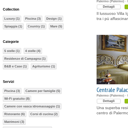
Palermo (Palermo)
- 
Dettagli
Collection
Il lussuoso Villa
tra i pù affascina
Luxury (1)
Piscina (3)
Design (1)
Spiaggia (1)
Country (1)
Mare (5)
Categorie
5 stelle (1)
4 stelle (4)
Residenze di Campagna (1)
B&B e Case (1)
Agriturismo (1)
Servizi
Centrale Pala
Piscina (3)
Camere per famiglie (5)
Palermo (Palermo)
- 
Wi-Fi gratuito (8)
Dettagli
Camere con vasca idromassaggio (1)
Una superba resid
centro di Palermo
Ristorante (6)
Corsi di cucina (2)
Matrimoni (3)