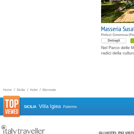
Masseria Susa
Polizzi Generosa (Pa
Dettagli
Nel Parco delle M
radici della cultu
Home
Sicilia
Hotel
Monreale
Villa Igiea
SICILIA
Palermo
GLI HOTEL PIÙ VISTI