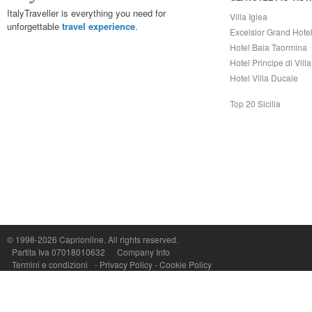
ItalyTraveller is everything you need for
Villa Igiea
unforgettable
travel experience
.
Excelsior Grand Hote
Hotel Baia Taormina
Hotel Principe di Vill
Hotel Villa Ducale
Top 20 Sicilia
Capri On Line Srl, Via Le Botteghe 10a - 80073 CAPRI (NA) Italy
P.Iva, C.F. e n.Reg.Imprese Napoli: 07018010632 - Rea n.557643
© 1998-2026
Caprionline
. All rights reserved.
Partita Iva 07018010632
Company Info
Termini e condizioni
-
Privacy Policy
-
Cookie Policy