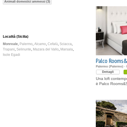
Animali domestici ammessi (3)
Località (Sicilia)
Monreale
Palermo
Alcamo
Cefalù
Sciacca
Trapani
Selinunte
Mazara del Vallo
Marsala
Isole Egadi
Palco Rooms&
Palermo (Palermo)
- 
Dettagli
Una loft contemp
è Palco Rooms&S