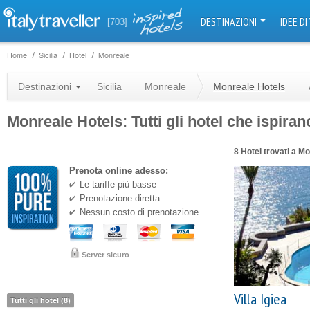
DESTINAZIONI
IDEE DI
[703]
Home
Sicilia
Hotel
Monreale
Destinazioni
Sicilia
Monreale
Monreale Hotels
Monreale Hotels: Tutti gli hotel che ispiran
8 Hotel trovati a M
Prenota online adesso:
Le tariffe più basse
Prenotazione diretta
Nessun costo di prenotazione
Server sicuro
Villa Igiea
Tutti gli hotel (8)