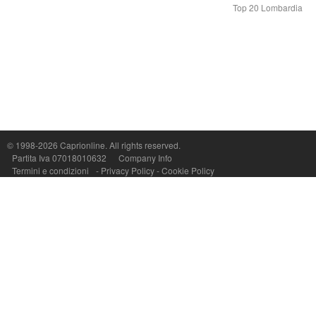
Top 20 Lombardia
© 1998-2026
Caprionline
. All rights reserved.
Capri On Line Srl, Via Le Botteghe 10a - 80073 CAPRI (NA) Italy
Partita Iva 07018010632
Company Info
P.Iva, C.F. e n.Reg.Imprese Napoli: 07018010632 - Rea n.557643
Termini e condizioni
-
Privacy Policy
-
Cookie Policy