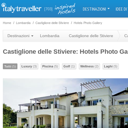
DESTINAZIONI
IDEE DI
[703]
Home
Lombardia
Castiglione delle Stiviere
Hotels Photo Gallery
Destinazioni
Lombardia
Castiglione delle Stiviere
Ca
Castiglione delle Stiviere: Hotels Photo Ga
Tutti
(5)
Luxury
(3)
Piscina
(5)
Golf
(1)
Wellness
(2)
Laghi
(5)