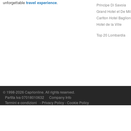
unforgettable
travel experience
.
Principe Di Savoia
Grand Hotel et De Mi
Carlton Hotel Baglion
Hotel de la Ville
Top 20 Lombardia
© 1998-2026
Caprionline
. All rights reserved.
Capri On Line Srl, Via Le Botteghe 10a - 80073 CAPRI (NA) Italy
Partita Iva 07018010632
Company Info
P.Iva, C.F. e n.Reg.Imprese Napoli: 07018010632 - Rea n.557643
Termini e condizioni
-
Privacy Policy
-
Cookie Policy