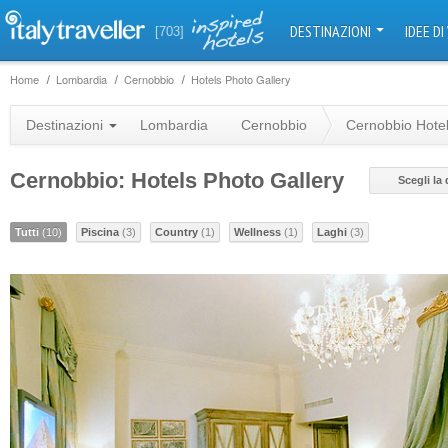
DESTINAZIONI
IDEE DI
[703]
Home
Lombardia
Cernobbio
Hotels Photo Gallery
Destinazioni
Lombardia
Cernobbio
Cernobbio Hote
Cernobbio: Hotels Photo Gallery
Scegli la
Tutti
(10)
Piscina
(3)
Country
(1)
Wellness
(1)
Laghi
(3)