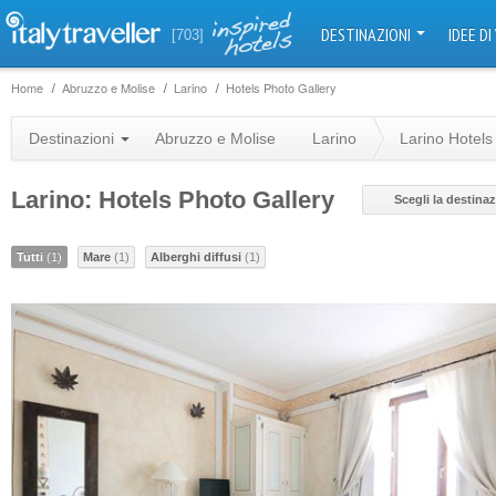
DESTINAZIONI
IDEE DI
[703]
Home
Abruzzo e Molise
Larino
Hotels Photo Gallery
Destinazioni
Abruzzo e Molise
Larino
Larino Hotels
Larino: Hotels Photo Gallery
Scegli la destina
Tutti
(1)
Mare
(1)
Alberghi diffusi
(1)