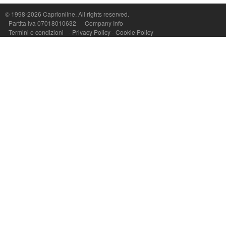
© 1998-2026
Caprionline
. All rights reserved.
Capri On Line Srl, Via Le Botteghe 10a - 80073 CAPRI (NA) Italy
Partita Iva 07018010632
Company Info
P.Iva, C.F. e n.Reg.Imprese Napoli: 07018010632 - Rea n.557643
Termini e condizioni
-
Privacy Policy
-
Cookie Policy