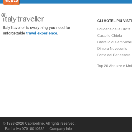
GLI HOTEL PIÙ VISTI
ItalyTraveller is everything you need for
Scuderie della Civita
unforgettable
travel experience
.
Castello Chiola
Castello di Semivicoli
Dimora Novecento
Fonte del Benessere 
Top 20 Abruzzo e Mol
© 1998-2026
Caprionline
. All rights reserved.
Capri On Line Srl, Via Le Botteghe 10a - 80073 CAPRI (NA) Italy
Partita Iva 07018010632
Company Info
P.Iva, C.F. e n.Reg.Imprese Napoli: 07018010632 - Rea n.557643