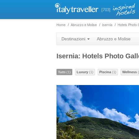
[703]
Home
Abruzzo e Molise
Isernia
Hotels Photo 
Destinazioni
Abruzzo e Molise
Isernia: Hotels Photo Gall
Tutti
(1)
Luxury
(1)
Piscina
(1)
Wellness