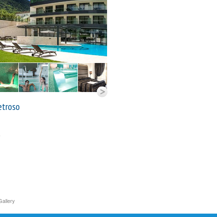
etroso
Gallery