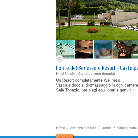
Fonte del Benessere Resort - Castelp
Hotel 5 stelle -
Castelpetroso (
Isernia
)
Un Resort completamente Wellness
Vasca e doccia idromassaggio in ogni camera
Sala Topazio, per piatti equilibrati e genuini
Home
Abruzzo e Molise
Isernia
Hotels Photo 