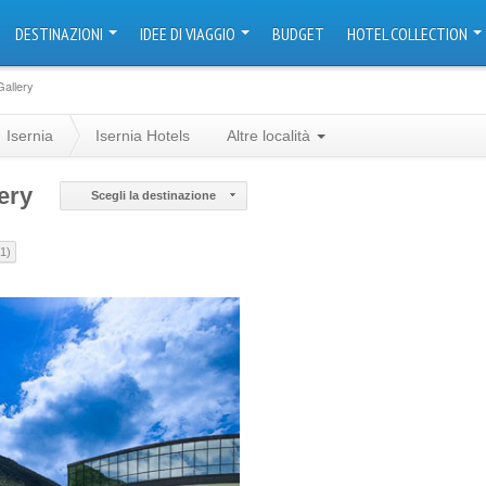
DESTINAZIONI
IDEE DI VIAGGIO
BUDGET
HOTEL COLLECTION
Gallery
Isernia
Isernia Hotels
Altre località
ery
Scegli la destinazione
(1)