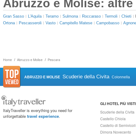
Abruzzo e Molise: altre 
Gran Sasso
L'Aquila
Teramo
Sulmona
Roccaraso
Termoli
Chieti
Ortona
Pescasseroli
Vasto
Campitello Matese
Campobasso
Agnone
Home
Abruzzo e Molise
Pescara
Scuderie della Civita
ABRUZZO E MOLISE
Colonnella
GLI HOTEL PIÙ VISTI
ItalyTraveller is everything you need for
Scuderie della Civita
unforgettable
travel experience
.
Castello Chiola
Castello di Semivicoli
Dimora Novecento