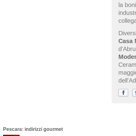
la boni
indust
colleg
Diversi
Casa 
d'Abru
Moder
Ceramic
maggio
dell'A
Pescara: indirizzi gourmet