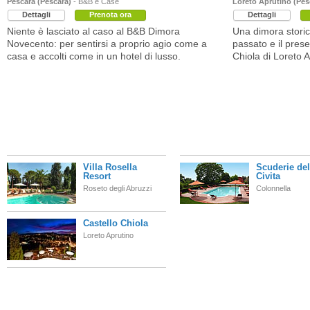
Pescara (Pescara)
- B&B e Case
Loreto Aprutino (Pes
Dettagli
Prenota ora
Dettagli
Niente è lasciato al caso al B&B Dimora
Una dimora storic
Novecento: per sentirsi a proprio agio come a
passato e il prese
casa e accolti come in un hotel di lusso.
Chiola di Loreto A
Villa Rosella
Scuderie del
Resort
Civita
Roseto degli Abruzzi
Colonnella
Castello Chiola
Loreto Aprutino