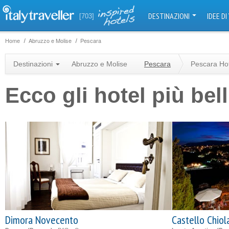
DESTINAZIONI
IDEE DI
[703]
Home
Abruzzo e Molise
Pescara
Destinazioni
Abruzzo e Molise
Pescara
Pescara Ho
Ecco gli hotel più bel
Dimora Novecento
Castello Chiol