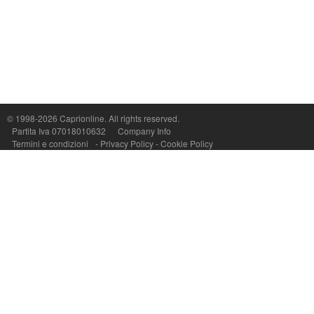
Capri On Line Srl, Via Le Botteghe 10a - 80073 CAPRI (NA) Italy
P.Iva, C.F. e n.Reg.Imprese Napoli: 07018010632 - Rea n.557643
© 1998-2026
Caprionline
. All rights reserved.
Partita Iva 07018010632
Company Info
Termini e condizioni
-
Privacy Policy
-
Cookie Policy