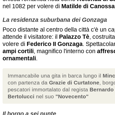
nel 1082 per volere di
Matilde di Canossa
La residenza suburbana dei Gonzaga
Poco distante al centro della città c'è un 
attende il visitatore: il
Palazzo Tè
, costrui
volere di
Federico II Gonzaga
. Spettacolar
ampi cortili
, magnifico l'interno con
affres
ornamentali
.
Immancabile una gita in barca lungo il
Minc
con partenza da
Grazie di Curtatone
, borg
pescatori immortalato dal regista
Bernardo
Bertolucci
nel suo
"Novecento"
Il borgo a sei punte