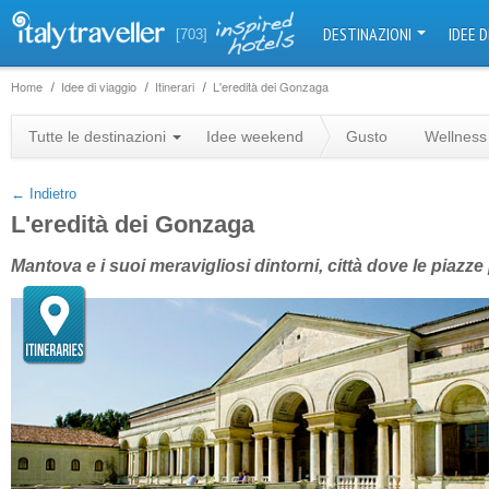
DESTINAZIONI
IDEE D
[703]
Home
Idee di viaggio
Itinerari
L'eredità dei Gonzaga
+
Tutte le destinazioni
Idee weekend
Gusto
Wellness
−
← Indietro
L'eredità dei Gonzaga
Mantova e i suoi meravigliosi dintorni, città dove le piazze