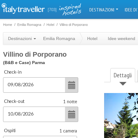
DESTINAZIONI
IDEE DI
[703]
Home
Emilia Romagna
Hotel
Villino di Porporano
Destinazioni
Emilia Romagna
Hotel
Idee weekend
Villino di Porporano
(B&B e Case)
Parma
Check-in
Dettagli
Check-out
1
notte
Ospiti
1
camera