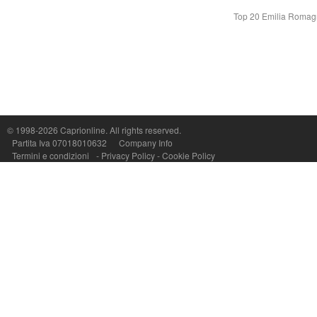
Top 20 Emilia Roma
© 1998-2026
Caprionline
. All rights reserved.
Capri On Line Srl, Via Le Botteghe 10a - 80073 CAPRI (NA) Italy
Partita Iva 07018010632
Company Info
P.Iva, C.F. e n.Reg.Imprese Napoli: 07018010632 - Rea n.557643
Termini e condizioni
-
Privacy Policy
-
Cookie Policy