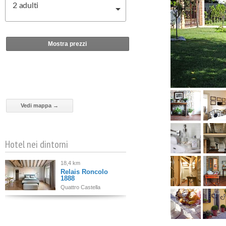
2
adulti
Mostra prezzi
Vedi mappa →
Hotel nei dintorni
18,4 km
Relais Roncolo
1888
Quattro Castella