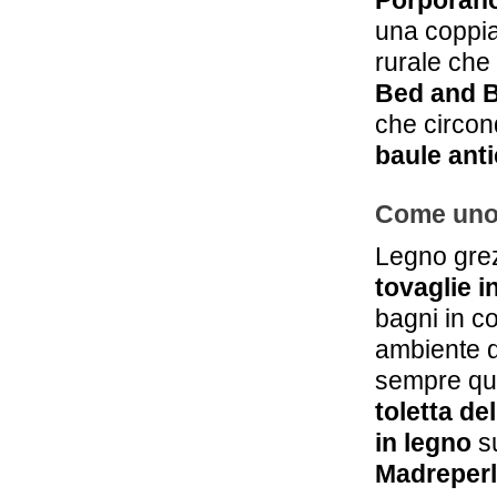
Porporan
una coppia
rurale che
Bed and B
che circon
baule ant
Come uno 
Legno grezz
tovaglie in
bagni in co
ambiente 
sempre qua
toletta del
in legno
su
Madreper