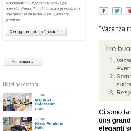
monumenti più importanti vivrete la più
autentica Roma, finendo la vostra giornata con
una deliziosa cena nel vostro rilassante
giardino!
"Vacanza ro
3 suggerimenti da "insider" »
Tre buon
Vaca
Vedi mappa →
Aven
Sempl
Hotel nei dintorni
suite
Respi
1,3 km
Magia At
Colosseum
Roma
Ci sono ta
una
grande
1,4 km
Nerva Boutique
eleganti s
Hotel