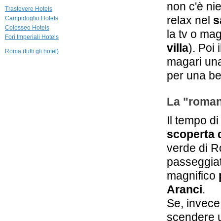
non c'è nie
2,2 km
Trastevere Hotels
Gigli d'Oro Suite
relax nel
s
Campidoglio Hotels
Roma
Colosseo Hotels
la tv o mag
Fori Imperiali Hotels
2,4 km
villa
). Poi
Roma (tutti gli hotel)
Hotel Stendhal
magari un
Roma
per una be
2,4 km
Hotel Quirinale
La "romani
Roma
Il tempo di
scoperta 
verde di 
passeggiat
magnifico
Aranci
.
Se, invece
scendere u