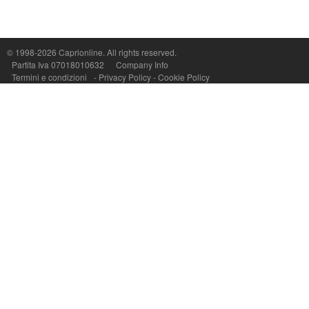
Capri On Line Srl, Via Le Botteghe 10a - 80073 CAPRI (NA) Italy
P.Iva, C.F. e n.Reg.Imprese Napoli: 07018010632 - Rea n.557643
© 1998-2026
Caprionline
. All rights reserved.
Partita Iva 07018010632
Company Info
Termini e condizioni
-
Privacy Policy
-
Cookie Policy