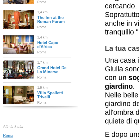
Roma
cercando.
1,4 km
Soprattutto
The Inn at the
Roman Forum
anche in v
Roma
tranquillo 
1,4 km
Hotel Capo
d'Africa
La tua ca
Roma
Una casa i
1,7 km
Giulia sono
Grand Hotel De
La Minerve
con un
sog
Roma
giardino
.
1,9 km
Villa Spalletti
Nelle belle
Trivelli
giardino de
Roma
all'ombra 
2,1 km
Hotel Raphael
quiete di q
Relais &
Châteaux
Altri link utili
Roma
E dopo una 
Roma