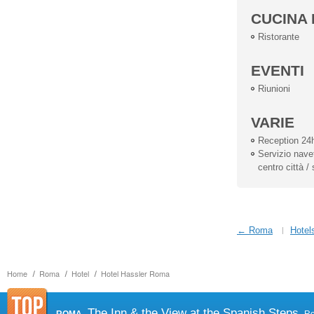
CUCINA 
Ristorante
EVENTI
Riunioni
VARIE
Reception 24
Servizio navet
centro città /
← Roma
Hotel
Home
Roma
Hotel
Hotel Hassler Roma
The Inn & the View at the Spanish Steps