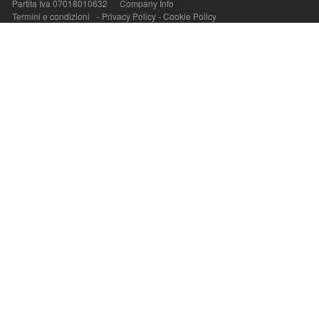
Partita Iva 07018010632
Company Info
P.Iva, C.F. e n.Reg.Imprese Napoli: 07018010632 - Rea n.557643
Termini e condizioni
-
Privacy Policy
-
Cookie Policy