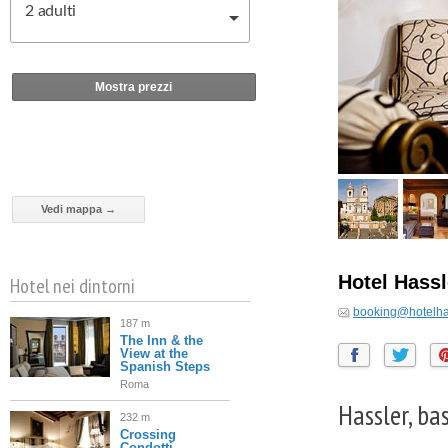
2
adulti
Mostra prezzi
Vedi mappa →
Hotel Hass
Hotel nei dintorni
booking@hotelhas
187 m
The Inn & the
View at the
Spanish Steps
Roma
Hassler, ba
232 m
Crossing
Condotti