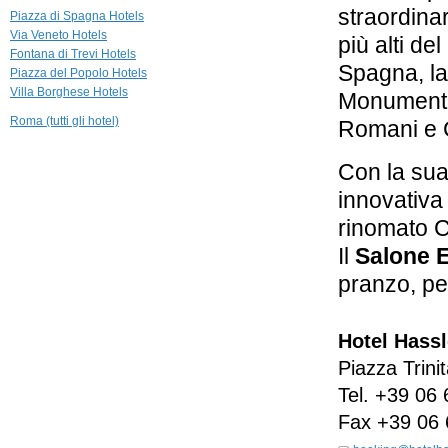
464 m
straordina
Piazza di Spagna Hotels
Hotel Majestic
Via Veneto Hotels
più alti de
Roma
Fontana di Trevi Hotels
Spagna, la 
Piazza del Popolo Hotels
476 m
Villa Borghese Hotels
Monumento 
Residenza
Ruspoli
Roma (tutti gli hotel)
Romani e 
Bonaparte
Roma
Con la sua 
521 m
innovativa
Regina Hotel
Baglioni
rinomato C
Roma
Il
Salone 
pranzo, pe
Hotel Hass
Piazza Trini
Tel.
+39 06 
Fax
+39 06