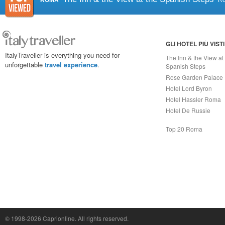
ROMA
R
GLI HOTEL PIÙ VISTI
ItalyTraveller is everything you need for
The Inn & the View at
unforgettable
travel experience
.
Spanish Steps
Rose Garden Palace
Hotel Lord Byron
Hotel Hassler Roma
Hotel De Russie
Top 20 Roma
© 1998-2026
Caprionline
. All rights reserved.
Capri On Line Srl, Via Le Botteghe 10a - 80073 CAPRI (NA) Italy