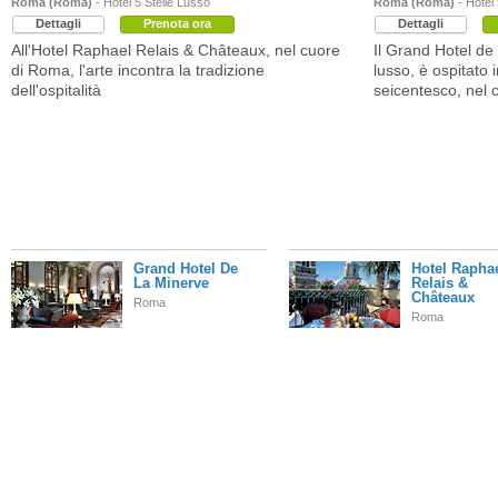
Roma (Roma)
- Hotel 5 Stelle Lusso
Roma (Roma)
- Hotel 
Dettagli
Prenota ora
Dettagli
All'Hotel Raphael Relais & Châteaux, nel cuore
Il Grand Hotel de 
di Roma, l'arte incontra la tradizione
lusso, è ospitato
dell'ospitalità
seicentesco, nel 
Grand Hotel De
Hotel Rapha
La Minerve
Relais &
Châteaux
Roma
Roma