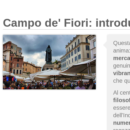
Campo de' Fiori: intro
Questa
anima:
merca
genuin
vibran
che qu
Al cen
filos
essere
dell'I
numer