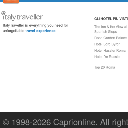
GLI HOTEL PIÙ VISTI
ItalyTraveller is everything you need for
The Inn & the View at
unforgettable
travel experience
.
Spanish Steps
Rose Garden Palace
Hotel Lord Byron
Hotel Hassler Roma
Hotel De Russie
Top 20 Roma
© 1998-2026
Caprionline
. All rig
Capri On Line Srl, Via Le Botteghe 10a - 80073 CAPRI (NA) Italy