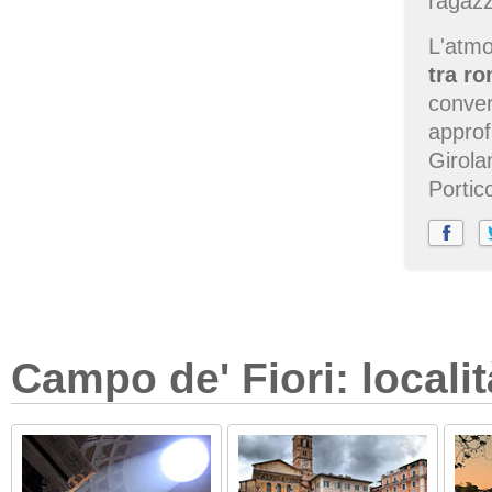
ragazz
L'atmo
tra ro
conver
approf
Girola
Portic
Campo de' Fiori: localit