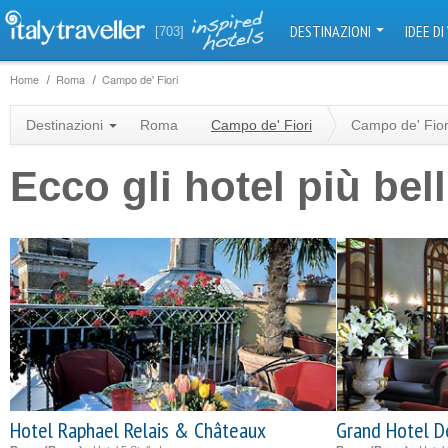
DESTINAZIONI
IDEE DI
[703]
Home
Roma
Campo de' Fiori
Destinazioni
Roma
Campo de' Fiori
Campo de' Fior
Ecco gli hotel più bel
Hotel Raphael Relais & Châteaux
Grand Hotel D