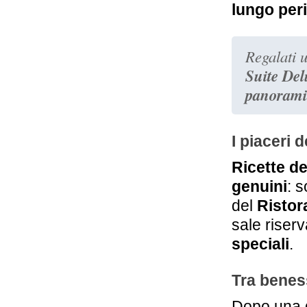
lungo per
19,1 km
Palazzo Leti
Spoleto
Regalati u
Suite Del
panorami
I piaceri 
Ricette de
genuini
: 
del
Ristor
sale riser
speciali
.
Tra benes
Dopo una gi