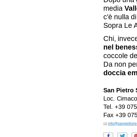
media
Val
c'è nulla d
Sopra Le 
Chi, invec
nel benes
coccole d
Da non pe
doccia em
San Pietro
Loc. Cimaco
Tel.
+39 075
Fax
+39 07
info@sanpietrore