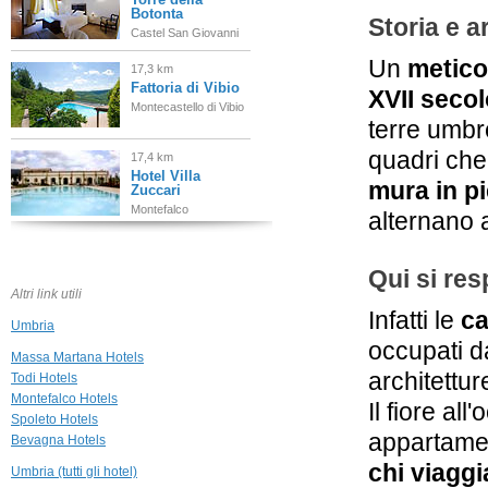
Botonta
Storia e a
Castel San Giovanni
Un
metico
17,3 km
Fattoria di Vibio
XVII secol
Montecastello di Vibio
terre umbre
quadri che
17,4 km
Hotel Villa
mura in pi
Zuccari
Montefalco
alternano a
17,7 km
La Palazzetta del
Qui si res
Vescovo
Altri link utili
Fratta Todina
Infatti le
c
Umbria
18,5 km
occupati d
Villa Milani
Massa Martana Hotels
Spoleto
architetture
Todi Hotels
Montefalco Hotels
Il fiore al
Spoleto Hotels
18,6 km
appartamen
Bevagna Hotels
San Luca
Spoleto
chi viaggi
Umbria (tutti gli hotel)