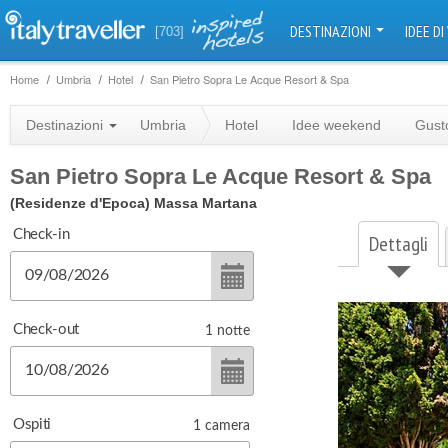
DESTINAZIONI
IDEE DI
[703]
Home
Umbria
Hotel
San Pietro Sopra Le Acque Resort & Spa
Destinazioni
Umbria
Hotel
Idee weekend
Gust
San Pietro Sopra Le Acque Resort & Spa
(Residenze d'Epoca)
Massa Martana
Check-in
Dettagli
Check-out
1
notte
Ospiti
1
camera