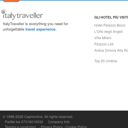
GLI HOTEL PIÙ VISTI
ItalyTraveller is everything you need for
Hotel Palazzo Bocci
unforgettable
travel experience
.
L'Orto degli Angeli
Villa Milani
Palazzo Leti
Antica Dimora Alla R
Top 20 Umbria
Capri On Line Srl, Via Le Botteghe 10a - 80073 CAPRI (NA) Italy
P.Iva, C.F. e n.Reg.Imprese Napoli: 07018010632 - Rea n.557643
© 1998-2026
Caprionline
. All rights reserved.
Partita Iva 07018010632
Company Info
Termini e condizioni
-
Privacy Policy
-
Cookie Policy