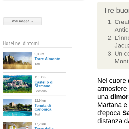
Tre buon
Creat
Vedi mappa →
Anti
L'inn
Hotel nei dintorni
Jacu
Un co
9,4 km
Torre Almonte
Mont
Todi
11,3 km
Nel cuore 
Castello di
Sismano
atmosfere 
Sismano
una
dimor
12,9 km
Martana e 
Tenuta di
Canonica
d'epoca
S
Todi
distanza da
17,2 km
Torre della