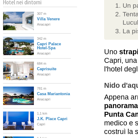
Hotel nei dintorni
Un p
Tenta
307 m
Villa Venere
Lucul
Anacapri
La pi
342 m
Capri Palace
Hotel-Spa
Uno
strap
Anacapri
Capri, una 
684 m
l'hotel degl
Caprisuite
Anacapri
Nido d'aqu
781 m
Casa Mariantonia
Appena arr
Anacapri
panorama
Punta Ca
1,1 km
J.K. Place Capri
medico e s
Capri
costruì la 