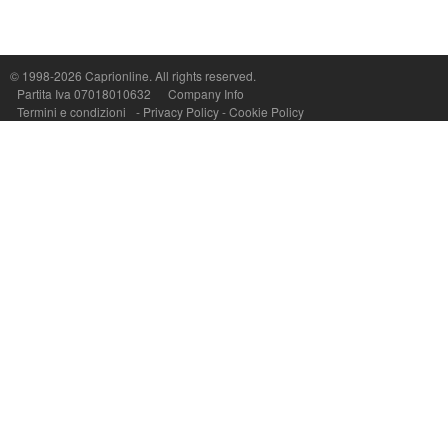
Capri On Line Srl, Via Le Botteghe 10a - 80073 CAPRI (NA) Italy
P.Iva, C.F. e n.Reg.Imprese Napoli: 07018010632 - Rea n.557643
© 1998-2026
Caprionline
. All rights reserved.
Partita Iva 07018010632
Company Info
Termini e condizioni
-
Privacy Policy
-
Cookie Policy