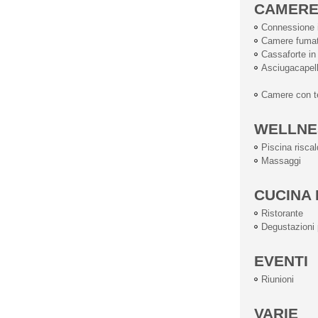
CAMER
Connessione i
Camere fumat
Cassaforte i
Asciugacapell
Camere con te
WELLNE
Piscina risca
Massaggi
CUCINA 
Ristorante
Degustazioni p
EVENTI
Riunioni
VARIE