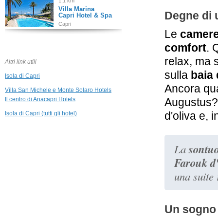
1,1 km
Villa Marina
Degne di 
Capri Hotel & Spa
Capri
Le
camer
1,2 km
comfort
. 
Villa Ceselle
Anacapri
relax, ma s
Altri link utili
sulla
baia 
Isola di Capri
1,3 km
Ancora qua
Al Mulino
Villa San Michele e Monte Solaro Hotels
Anacapri
Il centro di Anacapri Hotels
Augustus
d'oliva e, 
Isola di Capri (tutti gli hotel)
1,3 km
Relais Maresca
Luxury Small
Hotel
sontu
La
Capri
A partire da € 356,04
Farouk d'
una suite 
1,4 km
Hotel Orsa
Maggiore
Anacapri
Un sogno 