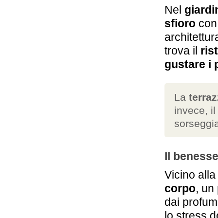
Nel
giardi
sfioro
con 
architettur
trova il
ris
gustare i 
La
terra
invece, il
sorseggi
Il beness
Vicino all
corpo
, un
dai profumi
lo stress d