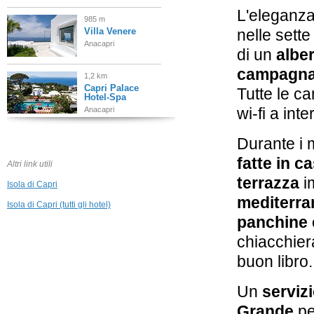
L'eleganza 
985 m
Villa Venere
nelle sette
Anacapri
di un
albe
campagn
1,2 km
Capri Palace
Tutte le c
Hotel-Spa
wi-fi a int
Anacapri
1,3 km
Durante i m
Hotel Caesar
Augustus
fatte in c
Altri link utili
Anacapri
terrazza
im
Isola di Capri
2,3 km
mediterra
J.K. Place Capri
Isola di Capri (tutti gli hotel)
Capri
panchine 
chiacchiera
2,3 km
buon libro.
Villa Marina
Capri Hotel & Spa
Capri
Un
servizi
2,5 km
Grande
pe