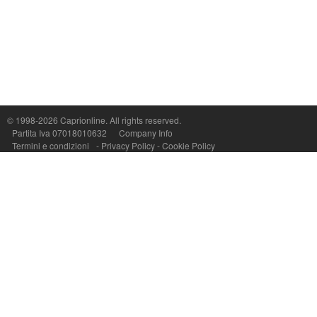
© 1998-2026
Caprionline
. All rights reserved.
Capri On Line Srl, Via Le Botteghe 10a - 80073 CAPRI (NA) Italy
Partita Iva 07018010632
Company Info
P.Iva, C.F. e n.Reg.Imprese Napoli: 07018010632 - Rea n.557643
Termini e condizioni
-
Privacy Policy
-
Cookie Policy