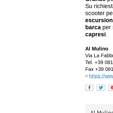
Hotel
Ambassador
Su richies
Weber
Capri
scooter pe
escursion
barca
per 
capresi
.
Al Mulino
Via La Fabbr
Tel.
+39 081
Fax
+39 08
https://w
Al Mulino