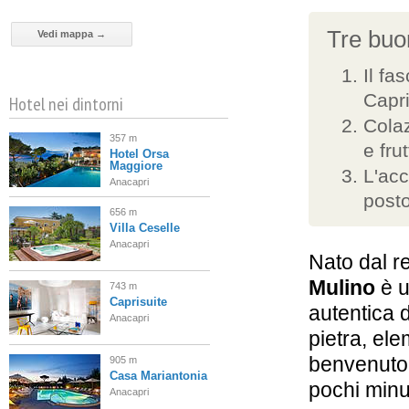
Tre buon
Vedi mappa →
Il fa
Capr
Hotel nei dintorni
Colaz
357 m
e fru
Hotel Orsa
Maggiore
L'acc
Anacapri
posto
656 m
Villa Ceselle
Anacapri
Nato dal r
Mulino
è u
743 m
Caprisuite
autentica d
Anacapri
pietra, elem
benvenuto 
905 m
Casa Mariantonia
pochi minu
Anacapri