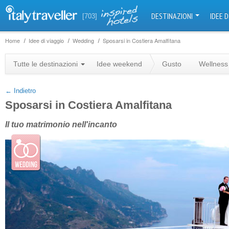
DESTINAZIONI
IDEE D
[703]
Home
Idee di viaggio
Wedding
Sposarsi in Costiera Amalfitana
Tutte le destinazioni
Idee weekend
Gusto
Wellness
← Indietro
Sposarsi in Costiera Amalfitana
Il tuo matrimonio nell'incanto