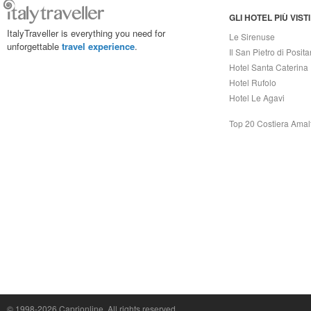
GLI HOTEL PIÙ VISTI
ItalyTraveller is everything you need for
Le Sirenuse
unforgettable
travel experience
.
Il San Pietro di Posit
Hotel Santa Caterina
Hotel Rufolo
Hotel Le Agavi
Top 20 Costiera Amal
Capri On Line Srl, Via Le Botteghe 10a - 80073 CAPRI (NA) Italy
P.Iva, C.F. e n.Reg.Imprese Napoli: 07018010632 - Rea n.557643
© 1998-2026
Caprionline
. All rights reserved.