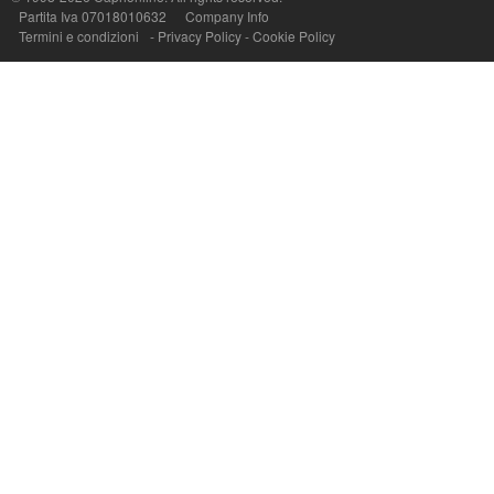
Partita Iva 07018010632
Company Info
Termini e condizioni
-
Privacy Policy
-
Cookie Policy