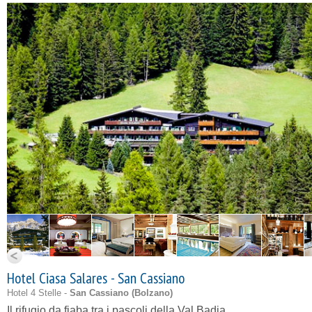
Hotel Ciasa Salares - San Cassiano
Hotel 4 Stelle -
San Cassiano (
Bolzano
)
Il rifugio da fiaba tra i pascoli della Val Badia