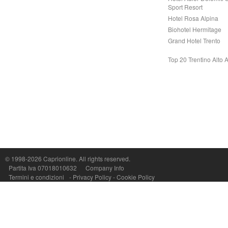
Sport Resort
Hotel Rosa Alpina
Biohotel Hermitage
Grand Hotel Trento
Top 20 Trentino Alto 
© 1998-2026
Caprionline
. All rights reserved.
Capri On Line Srl, Via Le Botteghe 10a - 80073 CAPRI (NA) Italy
Partita Iva 07018010632
Company Info
P.Iva, C.F. e n.Reg.Imprese Napoli: 07018010632 - Rea n.557643
Termini e condizioni
-
Privacy Policy
-
Cookie Policy