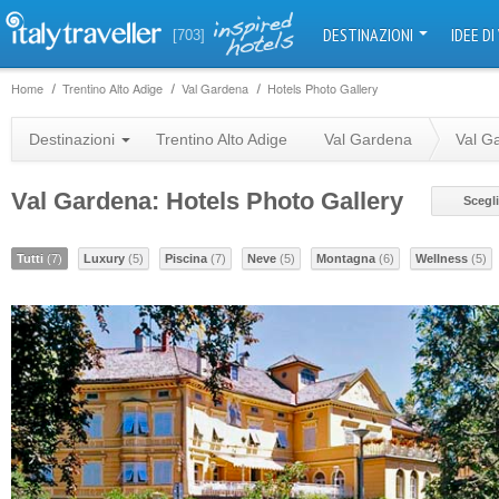
DESTINAZIONI
IDEE DI
[703]
Home
Trentino Alto Adige
Val Gardena
Hotels Photo Gallery
Destinazioni
Trentino Alto Adige
Val Gardena
Val G
Val Gardena: Hotels Photo Gallery
Scegli
Tutti
(7)
Luxury
(5)
Piscina
(7)
Neve
(5)
Montagna
(6)
Wellness
(5)