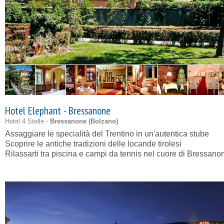
Hotel Elephant - Bressanone
Hotel 4 Stelle -
Bressanone (
Bolzano
)
Assaggiare le specialità del Trentino in un'autentica stube
Scoprire le antiche tradizioni delle locande tirolesi
Rilassarti tra piscina e campi da tennis nel cuore di Bressano