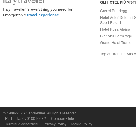
GLI HOTEL PIÙ VISTI
ItalyTraveller is everything you need for
Castel Rundegg
unforgettable
travel experience
.
Hotel Adler Dolomiti 
Sport Resort
Hotel Rosa Alpina
Biohotel Hermitage
Grand Hotel Trento
Top 20 Trentino Alto 
© 1998-2026
Caprionline
. All rights reserved.
Capri On Line Srl, Via Le Botteghe 10a - 80073 CAPRI (NA) Italy
Partita Iva 07018010632
Company Info
P.Iva, C.F. e n.Reg.Imprese Napoli: 07018010632 - Rea n.557643
Termini e condizioni
-
Privacy Policy
-
Cookie Policy