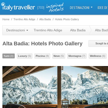
DESTINAZIONI
IDEE DI
[703]
Home
Trentino Alto Adige
Alta Badia
Hotels Photo Gallery
Destinazioni
Trentino Alto Adige
Alta Badia
Alta Bad
Alta Badia: Hotels Photo Gallery
Scegli la
Tutti
(8)
Luxury
(5)
Piscina
(8)
Neve
(5)
Montagna
(7)
Wellness
(6)