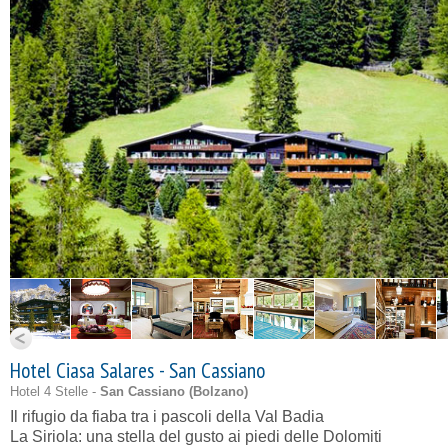
Hotel Ciasa Salares - San Cassiano
Hotel 4 Stelle -
San Cassiano (
Bolzano
)
Il rifugio da fiaba tra i pascoli della Val Badia
La Siriola: una stella del gusto ai piedi delle Dolomiti