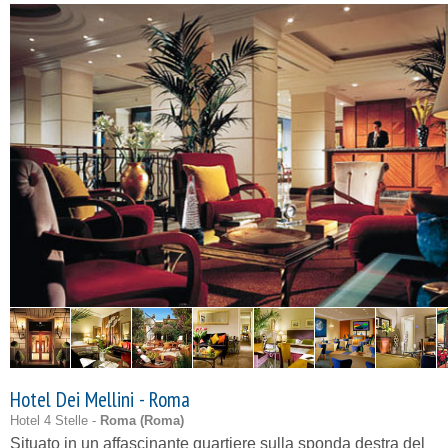
Hotel Dei Mellini - Roma
Hotel 4 Stelle -
Roma (
Roma
)
Situato in un affascinante quartiere sulla sponda destra del