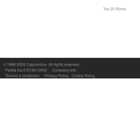
Top 20 Roma
© 1998-2026
Caprionline
. All rights reserved.
Capri On Line Srl, Via Le Botteghe 10a - 80073 CAPRI (NA) Italy
Partita Iva 07018010632
Company Info
P.Iva, C.F. e n.Reg.Imprese Napoli: 07018010632 - Rea n.557643
Termini e condizioni
-
Privacy Policy
-
Cookie Policy