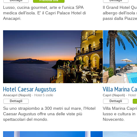
Dettagli
Prenota ora
Dettagli
Lusso, cucina gourmet, arte e l'unica SPA
Il Grand Hotel Qu
medica dell'isola. E' il Capri Palace Hotel di
albergo dell'isola
Anacapri.
passi dalla Piazze
Hotel Caesar Augustus
Villa Marina C
Anacapri (Napoli)
- Hotel 5 stelle
Capri (Napoli)
- Hotel 
Dettagli
Dettagli
Su uno strapiombo a 300 metri sul mare, l'Hotel
Villa Marina Capri
Caesar Augustus offre una delle viste più
lusso e cultura in 
spettacolari del mondo.
Novecento.