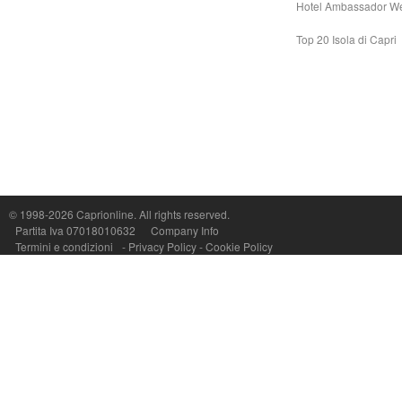
Hotel Ambassador W
Top 20 Isola di Capri
© 1998-2026
Caprionline
. All rights reserved.
Capri On Line Srl, Via Le Botteghe 10a - 80073 CAPRI (NA) Italy
Partita Iva 07018010632
Company Info
P.Iva, C.F. e n.Reg.Imprese Napoli: 07018010632 - Rea n.557643
Termini e condizioni
-
Privacy Policy
-
Cookie Policy