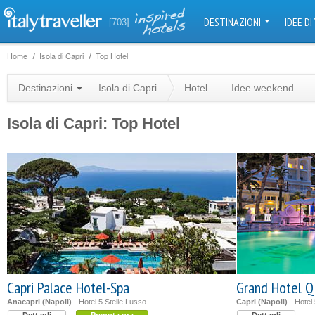
DESTINAZIONI
IDEE DI
[703]
Home
Isola di Capri
Top Hotel
Destinazioni
Isola di Capri
Hotel
Idee weekend
Isola di Capri: Top Hotel
Capri Palace Hotel-Spa
Grand Hotel Q
Anacapri (Napoli)
- Hotel 5 Stelle Lusso
Capri (Napoli)
- Hotel 