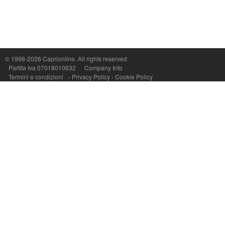
© 1998-2026
Caprionline
. All rights reserved.
Capri On Line Srl, Via Le Botteghe 10a - 80073 CAPRI (NA) Italy
Partita Iva 07018010632
Company Info
P.Iva, C.F. e n.Reg.Imprese Napoli: 07018010632 - Rea n.557643
Termini e condizioni
-
Privacy Policy
-
Cookie Policy