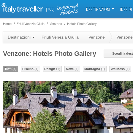
DESTINAZIONI
IDEE DI
[703]
Home
Friuli Venezia Giulia
Venzone
Hotels Photo Gallery
Destinazioni
Friuli Venezia Giulia
Venzone
Venzone
Venzone: Hotels Photo Gallery
Scegli la des
Tutti
(4)
Piscina
(1)
Design
(1)
Neve
(1)
Montagna
(1)
Wellness
(1)