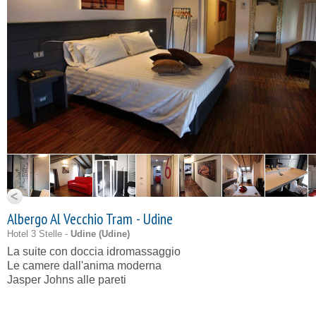
Albergo Al Vecchio Tram - Udine
Hotel 3 Stelle -
Udine (
Udine
)
La suite con doccia idromassaggio
Le camere dall'anima moderna
Jasper Johns alle pareti