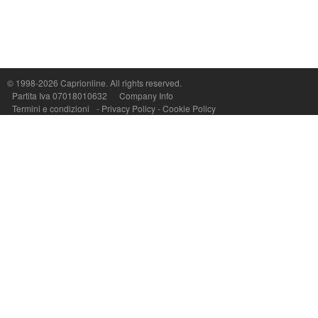
© 1998-2026
Caprionline
. All rights reserved.
Capri On Line Srl, Via Le Botteghe 10a - 80073 CAPRI (NA) Italy
Partita Iva 07018010632
Company Info
P.Iva, C.F. e n.Reg.Imprese Napoli: 07018010632 - Rea n.557643
Termini e condizioni
-
Privacy Policy
-
Cookie Policy