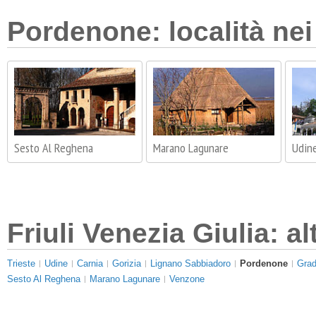
Pordenone: località nei
Sesto Al Reghena
Marano Lagunare
Udin
Friuli Venezia Giulia: al
Trieste
Udine
Carnia
Gorizia
Lignano Sabbiadoro
Pordenone
Gra
Sesto Al Reghena
Marano Lagunare
Venzone