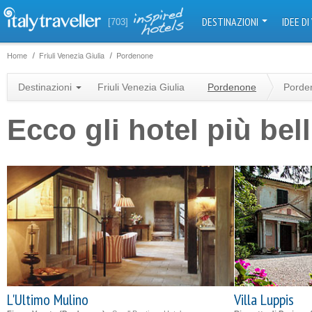
DESTINAZIONI
IDEE DI
[703]
Home
Friuli Venezia Giulia
Pordenone
Destinazioni
Friuli Venezia Giulia
Pordenone
Porde
Ecco gli hotel più bel
L'Ultimo Mulino
Villa Luppis