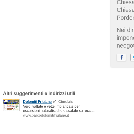
Chiesa
Chiesa
Porden
Nei di
impone
neogot
Altri suggerimenti e indirizzi utili
Dolomiti Friulane
Cimolais
Verdi vallate e vette imbiancate per
escursioni naturalistiche e scalate su roccia.
www.parcodolomitifriulane.it