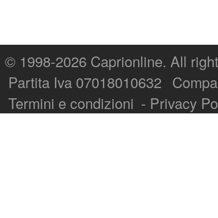
© 1998-2026
Caprionline
. All rig
Capri On Line Srl, Via Le Botteghe 10a - 80073 CAPRI (NA) Italy
Partita Iva 07018010632
Compan
P.Iva, C.F. e n.Reg.Imprese Napoli: 07018010632 - Rea n.557643
Termini e condizioni
-
Privacy Po