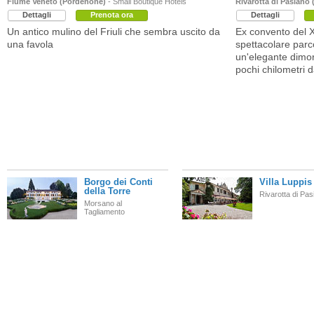
Fiume Veneto (Pordenone)
- Small Boutique Hotels
Rivarotta di Pasiano
Dettagli
Prenota ora
Dettagli
Un antico mulino del Friuli che sembra uscito da
Ex convento del X
una favola
spettacolare parco
un'elegante dimor
pochi chilometri 
Borgo dei Conti
Villa Luppis
della Torre
Rivarotta di Pas
Morsano al
Tagliamento