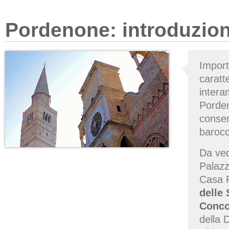
Pordenone: introduzio
Impor
caratt
intera
Porden
conser
baroc
Da ved
Palazz
Casa P
delle
Conco
della 