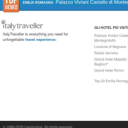
Palazzo Viviani Castello di Monteg
EMILIA ROMAGNA
GLI HOTEL PIÙ VISTI
ItalyTraveller is everything you need for
Palazzo Viviani Caste
unforgettable
travel experience
.
Montegridolfo
Locanda di Bagnara
Relais Varnello
Grand Hotel Majestic 
Baglioni"
Grand Hotel Rimini
Top 20 Emilia Roma
Capri On Line Srl, Via Le Botteghe 10a - 80073 CAPRI (NA) Italy
P.Iva, C.F. e n.Reg.Imprese Napoli: 07018010632 - Rea n.557643
© 1998-2026
Caprionline
. All rights reserved.