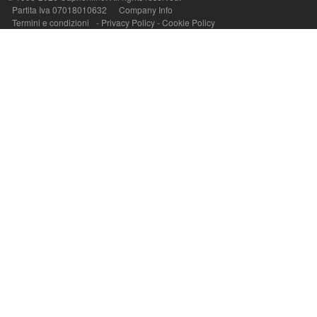
Partita Iva 07018010632
Company Info
Termini e condizioni
-
Privacy Policy
-
Cookie Policy