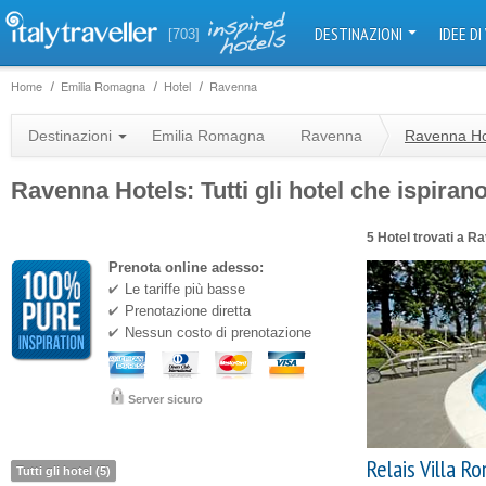
DESTINAZIONI
IDEE DI
[703]
Home
Emilia Romagna
Hotel
Ravenna
Destinazioni
Emilia Romagna
Ravenna
Ravenna Ho
Ravenna Hotels: Tutti gli hotel che ispiran
5 Hotel trovati a R
Prenota online adesso:
Le tariffe più basse
Prenotazione diretta
Nessun costo di prenotazione
Server sicuro
Relais Villa Ro
Tutti gli hotel (5)