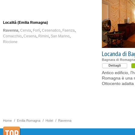
Località (Emilia Romagna)
Ravenna
Cervia
Forlì
Cesenatico
Faenza
Comacchio
Cesena
Rimini
San Marino
Riccione
Locanda di Ba
Bagnara di Romagna
Dettagli
Antico edificio, l
Romagna è una re
Ottocento adatta
Home
Emilia Romagna
Hotel
Ravenna