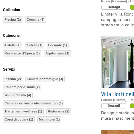
Russi (Ravenna)
- Hot
Dettagli
Collection
L'hotel Villa Ron
campagna nei din
Piscina (2)
Country (1)
strada tra le col
Categorie
4 stelle (1)
3 stelle (1)
Locande (1)
Residenze d'Epoca (1)
Agriturismo (1)
Servizi
Piscina (2)
Camere per famiglie (3)
Camere per disabili (2)
Villa Horti de
Wi-Fi gratuito (4)
Ferrara (Ferrara)
- Re
Camere con vasca idromassaggio (1)
Dettagli
Trattamenti wellness (1)
Ristorante (2)
Design e storia i
mura rinascimenta
Corsi di cucina (1)
Matrimoni (1)