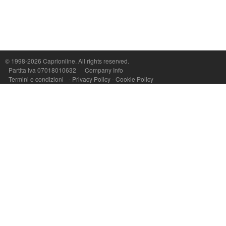
Capri On Line Srl, Via Le Botteghe 10a - 80073 CAPRI (NA) Italy
P.Iva, C.F. e n.Reg.Imprese Napoli: 07018010632 - Rea n.557643
© 1998-2026
Caprionline
. All rights reserved.
Partita Iva 07018010632
Company Info
Termini e condizioni
-
Privacy Policy
-
Cookie Policy