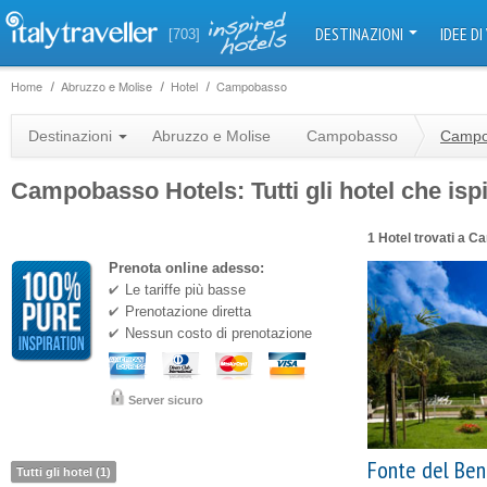
DESTINAZIONI
IDEE DI
[703]
Home
Abruzzo e Molise
Hotel
Campobasso
Destinazioni
Abruzzo e Molise
Campobasso
Campo
Campobasso Hotels: Tutti gli hotel che isp
1 Hotel trovati a 
Prenota online adesso:
Le tariffe più basse
Prenotazione diretta
Nessun costo di prenotazione
Server sicuro
Fonte del Ben
Tutti gli hotel (1)