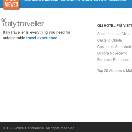
GLI HOTEL PIÙ VISTI
ItalyTraveller is everything you need for
Scuderie della Civita
unforgettable
travel experience
.
Castello Chiola
Castello di Semivicoli
Dimora Novecento
Fonte del Benessere 
Top 20 Abruzzo e Mol
Capri On Line Srl, Via Le Botteghe 10a - 80073 CAPRI (NA) Italy
P.Iva, C.F. e n.Reg.Imprese Napoli: 07018010632 - Rea n.557643
© 1998-2026
Caprionline
. All rights reserved.