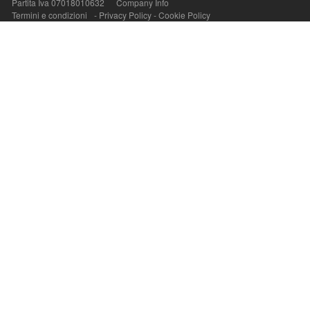
Partita Iva 07018010632
Company Info
Termini e condizioni
-
Privacy Policy
-
Cookie Policy