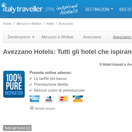
DESTINAZIONI
IDEE DI
[703]
Home
Abruzzo e Molise
Hotel
Avezzano
Destinazioni
Abruzzo e Molise
Avezzano
Avezzano 
Avezzano Hotels: Tutti gli hotel che ispira
0 Hotel trovati a A
Prenota online adesso:
Le tariffe più basse
Prenotazione diretta
Nessun costo di prenotazione
Server sicuro
Tutti gli hotel (2)