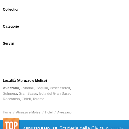
Collection
Categorie
Servizi
Località (Abruzzo e Molise)
Avezzano
Ovindoli
L'Aquila
Pescasseroli
Sulmona
Gran Sasso
Isola del Gran Sasso
Roccaraso
Chieti
Teramo
Home
Abruzzo e Molise
Hotel
Avezzano
Scuderie della Civita
ABRUZZO E MOLISE
Colonnella