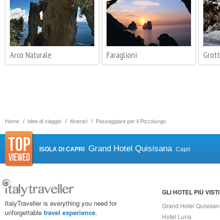
Arco Naturale
Faraglioni
Grott
Home
Idee di viaggio
Itinerari
Passeggiare per il Pizzolungo
Grand Hotel Quisisana
ISOLA DI CAPRI
Capri
GLI HOTEL PIÙ VISTI
ItalyTraveller is everything you need for
Grand Hotel Quisisa
unforgettable
travel experience
.
Hotel Luna