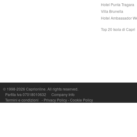
Hotel Punta Tragara
Villa Brunella
Hotel Ambassador W
Top 20 Isola di Capri
Capri On Line Srl, Via Le Botteghe 10a - 80073 CAPRI (NA) Italy
P.Iva, C.F. e n.Reg.Imprese Napoli: 07018010632 - Rea n.557643
© 1998-2026
Caprionline
. All rights reserved.
Partita Iva 07018010632
Company Info
Termini e condizioni
-
Privacy Policy
-
Cookie Policy