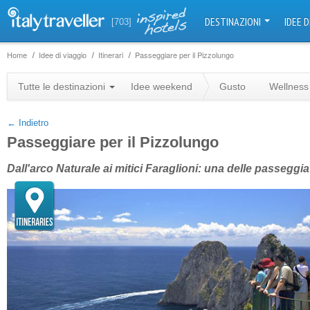
DESTINAZIONI
IDEE D
[703]
Home
Idee di viaggio
Itinerari
Passeggiare per il Pizzolungo
+
Tutte le destinazioni
Idee weekend
Gusto
Wellness
−
← Indietro
Passeggiare per il Pizzolungo
Dall'arco Naturale ai mitici Faraglioni: una delle passeggi