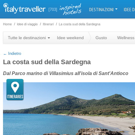
DESTINAZIONI
IDEE D
[703]
Home
Idee di viaggio
Itinerari
La costa sud della Sardegna
+
Tutte le destinazioni
Idee weekend
Gusto
Wellness
−
← Indietro
La costa sud della Sardegna
Dal Parco marino di Villasimius all'isola di Sant'Antioco