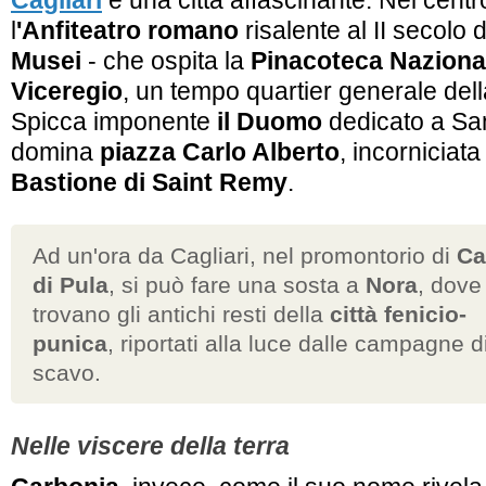
Cagliari
è una città affascinante. Nel centr
l
'Anfiteatro romano
risalente al II secolo 
Musei
- che ospita la
Pinacoteca Naziona
Viceregio
, un tempo quartier generale del
Spicca imponente
il Duomo
dedicato a Sa
domina
piazza Carlo Alberto
, incorniciata
Bastione di Saint Remy
.
Ad un'ora da Cagliari, nel promontorio di
Ca
di Pula
, si può fare una sosta a
Nora
, dove 
trovano gli antichi resti della
città fenicio-
punica
, riportati alla luce dalle campagne d
scavo.
Nelle viscere della terra