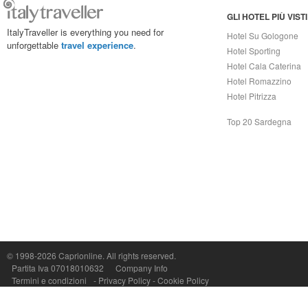
GLI HOTEL PIÙ VISTI
ItalyTraveller is everything you need for
Hotel Su Gologone
unforgettable
travel experience
.
Hotel Sporting
Hotel Cala Caterina
Hotel Romazzino
Hotel Pitrizza
Top 20 Sardegna
Capri On Line Srl, Via Le Botteghe 10a - 80073 CAPRI (NA) Italy
P.Iva, C.F. e n.Reg.Imprese Napoli: 07018010632 - Rea n.557643
© 1998-2026
Caprionline
. All rights reserved.
Partita Iva 07018010632
Company Info
Termini e condizioni
-
Privacy Policy
-
Cookie Policy