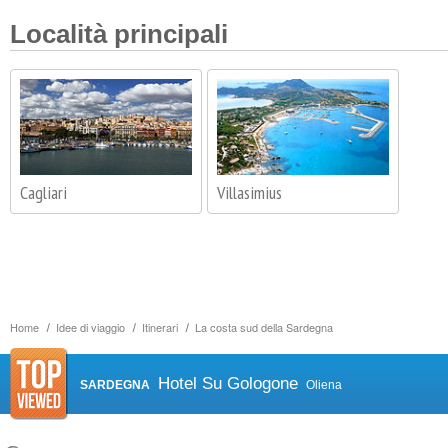
Località principali
Cagliari
Villasimius
Home
Idee di viaggio
Itinerari
La costa sud della Sardegna
Hotel Su Gologone
SARDEGNA
Oliena