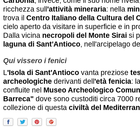
Carbonia
, invece, come il suo nome rivela
ricchezza sull
'attività mineraria
: nella
min
trova il
Centro Italiano della Cultura del
cielo aperto da visitare in superficie e in pr
Dalla vicina
necropoli del Monte Sirai
si 
laguna di Sant'Antioco
, nell'arcipelago de
Qui vissero i fenici
L
'Isola di Sant'Antioco
vanta preziose
te
archeologiche
derivanti dell
'età fenicia
: 
confluite nel
Museo Archeologico Comuna
Barreca"
dove sono custoditi circa 7000 re
collezione di questa
civiltà del Mediterra