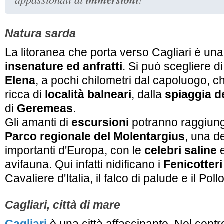
Natura sarda
La litoranea che porta verso Cagliari è u
insenature ed anfratti
. Si può scegliere d
Elena
, a pochi chilometri dal capoluogo, 
ricca di
località balneari
, dalla
spiaggia d
di
Geremeas
.
Gli amanti di
escursioni
potranno raggiunge
Parco regionale del Molentargius
, una d
importanti d'Europa, con le
celebri saline
e
avifauna. Qui infatti nidificano i
Fenicotteri
Cavaliere d'Italia, il falco di palude e il Poll
Cagliari, città di mare