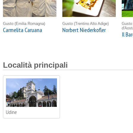
Gusto
(Emilia Romagna)
Gusto
(Trentino Alto Adige)
Gust
d'Aost
Carmelita Caruana
Norbert Niederkofler
Il Ba
Località principali
Udine