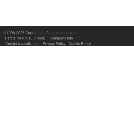
Capri On Line Srl, Via Le Botteghe 10a - 80073 CAPRI (NA) Italy
P.Iva, C.F. e n.Reg.Imprese Napoli: 07018010632 - Rea n.557643
© 1998-2026
Caprionline
. All rights reserved.
Partita Iva 07018010632
Company Info
Termini e condizioni
-
Privacy Policy
-
Cookie Policy