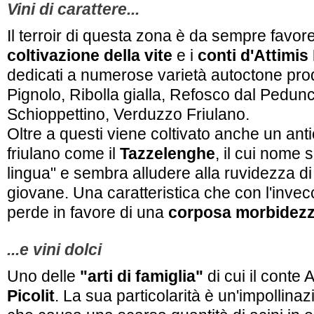
Vini di carattere...
Il terroir di questa zona è da sempre favore
coltivazione della vite
e i
conti d'Attimi
dedicati a numerose varietà autoctone pr
Pignolo, Ribolla gialla, Refosco dal Pedun
Schioppettino, Verduzzo Friulano.
Oltre a questi viene coltivato anche un ant
friulano come il
Tazzelenghe
, il cui nome s
lingua" e sembra alludere alla ruvidezza d
giovane. Una caratteristica che con l'invec
perde in favore di una
corposa morbidez
...e vini dolci
Uno delle
"arti di famiglia"
di cui il conte A
Picolit
. La sua particolarità è un'impollinazi