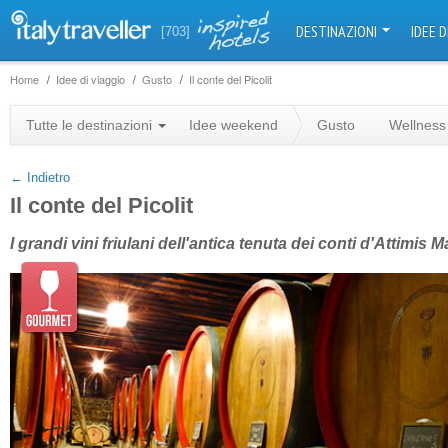
DESTINAZIONI
IDEE D
[703]
Home
Idee di viaggio
Gusto
Il conte del Picolit
+
Tutte le destinazioni
Idee weekend
Gusto
Wellness
−
← Indietro
Il conte del Picolit
I grandi vini friulani dell'antica tenuta dei conti d'Attimis 