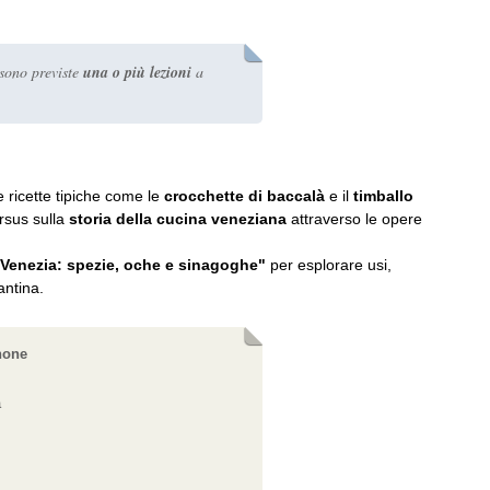
 sono previste
una o più lezioni
a
e ricette tipiche come le
crocchette di baccalà
e il
timballo
rsus sulla
storia della cucina veneziana
attraverso le opere
 Venezia: spezie, oche e sinagoghe"
per esplorare usi,
antina.
hone
a