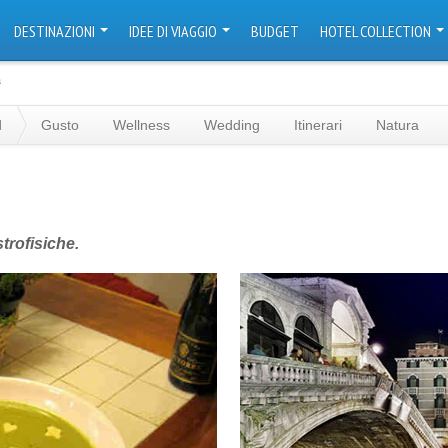
DESTINAZIONI
IDEE DI VIAGGIO
BUDGET
HOTEL COLLECTION
a
d
Gusto
Wellness
Wedding
Itinerari
Natura
trofisiche.