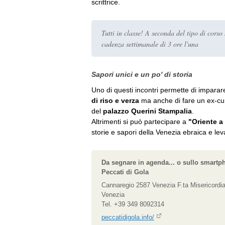
scrittrice.
Tutti in classe! A seconda del tipo di corso
cadenza settimanale di 3 ore l'una
Sapori unici e un po' di storia
Uno di questi incontri permette di imparar
di riso e verza
ma anche di fare un ex-cu
del
palazzo Querini Stampalia
.
Altrimenti si può partecipare a
"Oriente a
storie e sapori della Venezia ebraica e lev
Da segnare in agenda... o sullo smartp
Peccati di Gola
Cannaregio 2587 Venezia F.ta Misericordi
Venezia
Tel. +39 349 8092314
peccatidigola.info/