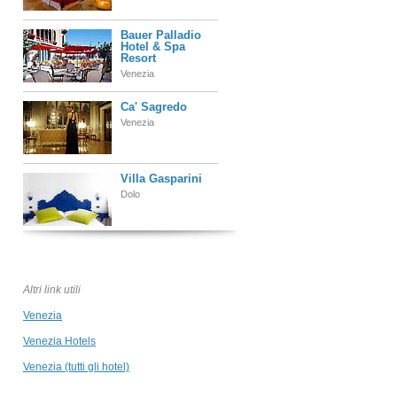
Bauer Palladio
Hotel & Spa
Resort
Venezia
Ca' Sagredo
Venezia
Villa Gasparini
Dolo
Hotel Saturnia
History & Charme
Venezia
Altri link utili
Venezia
Corte di Gabriela
Venezia
Venezia Hotels
Venezia (tutti gli hotel)
Hotel Rialto