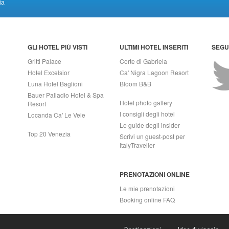
ia
GLI HOTEL PIÙ VISTI
ULTIMI HOTEL INSERITI
SEGUI
Gritti Palace
Corte di Gabriela
Hotel Excelsior
Ca' Nigra Lagoon Resort
Luna Hotel Baglioni
Bloom B&B
Bauer Palladio Hotel & Spa
Hotel photo gallery
Resort
I consigli degli hotel
Locanda Ca' Le Vele
Le guide degli insider
Top 20 Venezia
Scrivi un guest-post per
ItalyTraveller
PRENOTAZIONI ONLINE
Le mie prenotazioni
Booking online FAQ
APRI (NA) Italy