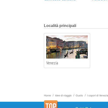
Località principali
Venezia
Home
Idee di viaggio
Gusto
I sapori di Venezi