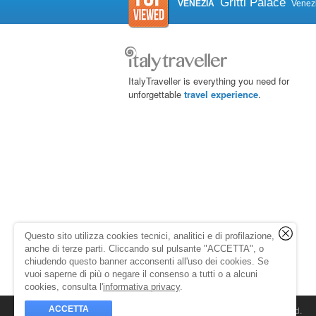
Gritti Palace
VENEZIA
Venez
ItalyTraveller is everything you need for
unforgettable
travel experience
.
Questo sito utilizza cookies tecnici, analitici e di profilazione,
anche di terze parti. Cliccando sul pulsante "ACCETTA", o
chiudendo questo banner acconsenti all'uso dei cookies. Se
vuoi saperne di più o negare il consenso a tutti o a alcuni
cookies, consulta l'
informativa privacy
.
ACCETTA
© 1998-2026
Caprionline
. All rights reserved.
Capri On Line Srl, Via Le Botteghe 10a - 80073 C