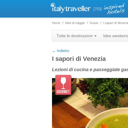
[703]
Home
Idee di viaggio
Gusto
I sapori di Venezi
+
Tutte le destinazioni
Idee weeken
−
← Indietro
I sapori di Venezia
Lezioni di cucina e passeggiate gas