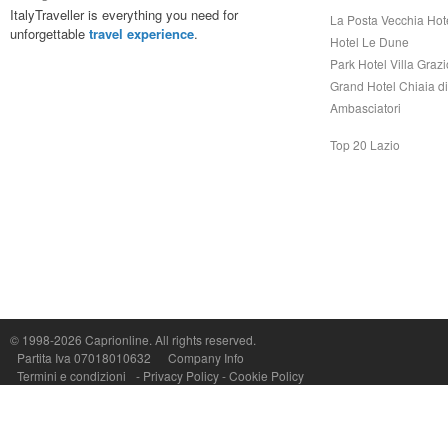
ItalyTraveller is everything you need for
La Posta Vecchia Hot
unforgettable
travel experience
.
Hotel Le Dune
Park Hotel Villa Grazi
Grand Hotel Chiaia d
Ambasciatori
Top 20 Lazio
Capri On Line Srl, Via Le Botteghe 10a - 80073 CAPRI (NA) Italy
P.Iva, C.F. e n.Reg.Imprese Napoli: 07018010632 - Rea n.557643
© 1998-2026
Caprionline
. All rights reserved.
Partita Iva 07018010632
Company Info
Termini e condizioni
-
Privacy Policy
-
Cookie Policy