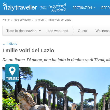
DESTINAZIONI
IDEE D
[703]
Home
Idee di viaggio
Itinerari
I mille volti del Lazio
+
Tutte le destinazioni
Idee weekend
Gusto
Wellness
−
← Indietro
I mille volti del Lazio
Da un fiume, l'Aniene, che ha fatto la ricchezza di Tivoli, 