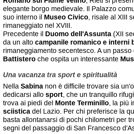
Romano sul Fiume Velino
, Rieti si prese
elegante borgo medievale. Il Palazzo comu
suo interno il
Museo Civico
, risale al XIII
rimaneggiato nel XVIII.
Precedente il
Duomo dell'Assunta
(XII se
da un alto
campanile romanico e interni 
rimaneggiamento secentesco. A un passo d
Battistero
che ospita un interessante
Mus
Una vacanza tra sport e spiritualità
Nella
Sabina
non è difficile trovare sia un'
dedicarsi allo
sport
, che un tranquillo rifugi
trova ai piedi del
Monte Terminillo
, la più
sciistica
del Lazio. Per chi preferisce la q
basta allontanarsi di pochi chilometri per tr
segni del passaggio di San Francesco d'As