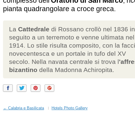
complesso dell
'Oratorio di San Marco
, ri
pianta quadrangolare a croce greca.
La
Cattedrale
di Rossano crollò nel 1836 in
seguito a un terremoto e venne ultimata nel
1914. Lo stile risulta composito, con la facc
novecentesca e un portale in tufo del XV
secolo. Nella navata centrale si trova l
'affr
bizantino
della
Madonna Achiropita
.
← Calabria e Basilicata
Hotels Photo Gallery