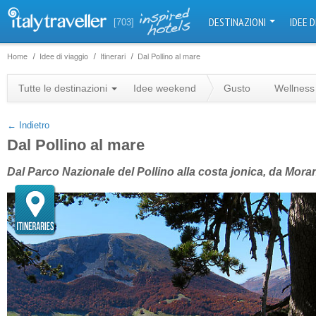
DESTINAZIONI
IDEE D
[703]
Home
Idee di viaggio
Itinerari
Dal Pollino al mare
+
Tutte le destinazioni
Idee weekend
Gusto
Wellness
−
← Indietro
Dal Pollino al mare
Dal Parco Nazionale del Pollino alla costa jonica, da Mor