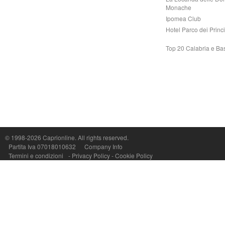
Monache
Ipomea Club
Hotel Parco dei Princi
Top 20 Calabria e Bas
Capri On Line Srl, Via Le Botteghe 10a - 80073 CAPRI (NA) Italy
P.Iva, C.F. e n.Reg.Imprese Napoli: 07018010632 - Rea n.557643
© 1998-2026
Caprionline
. All rights reserved.
Partita Iva 07018010632
Company Info
Termini e condizioni
-
Privacy Policy
-
Cookie Policy