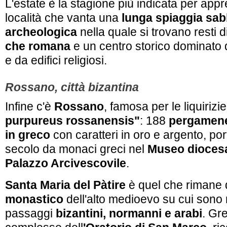
L'estate è la stagione più indicata per app
località che vanta una
lunga spiaggia sa
archeologica
nella quale si trovano resti d
che romana
e un centro storico dominato d
e da edifici religiosi.
Rossano, città bizantina
Infine c'è
Rossano
, famosa per le liquirizie
purpureus rossanensis"
: 188
pergamene
in greco
con caratteri in oro e argento, porta
secolo da monaci greci nel
Museo dioces
Palazzo Arcivescovile
.
Santa Maria del Pàtire
è quel che rimane 
monastico
dell'alto medioevo su cui sono r
passaggi
bizantini, normanni e arabi
. Gr