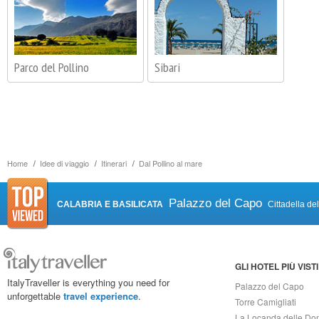
Parco del Pollino
Sibari
Home
Idee di viaggio
Itinerari
Dal Pollino al mare
Palazzo del Capo
CALABRIA E BASILICATA
Cittadella de
GLI HOTEL PIÙ VISTI
ItalyTraveller is everything you need for
Palazzo del Capo
unforgettable
travel experience
.
Torre Camigliati
La Locanda delle Do