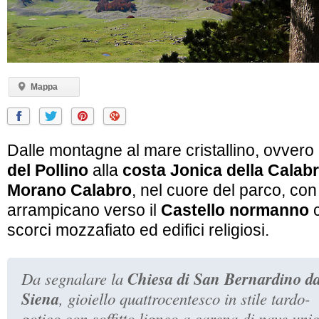
Mappa
Dalle montagne al mare cristallino, ovvero
del Pollino
alla
costa Jonica della Calabr
Morano Calabro
, nel cuore del parco, con
arrampicano verso il
Castello normanno
c
scorci mozzafiato ed edifici religiosi.
Chiesa di San Bernardino d
Da segnalare la
Siena
, gioiello quattrocentesco in stile tardo-
gotico con soffitto ligneo a carena di nave unic