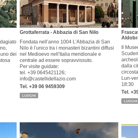
Grottaferrata - Abbazia di San Nilo
Frasca
Aldobr
adagiato
Fondata nell'anno 1004 L'Abbazia di San
Il Muse
ano,
Nilo è l'unico tra i monasteri bizantini diffusi
Scuderi
o uno dei
nel Medioevo nell'Italia meridionale e
archeolo
stosa
centrale ad essere sopravvissuto.
dalla ci
Per visite guidate:
circosta
tel. +39 0645421126;
Lun-ven
info@castellidellazio.com
18:30
Tel. +39 06 9459309
Tel. +3
LUOGHI
LUOGHI