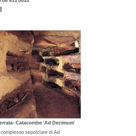
9 06 933 0053
ferrata- Catacombe 'Ad Decimum'
il complesso sepolclare di Ad