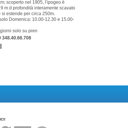
; scoperto nel 1905, l'ipogeo è
 9 m d profondità interamente scavato
 e si estende per circa 250m.
solo Domenica: 10.00-12.30 e 15.00-
i giorni solo su pren
9 348.40.66.708
CI!