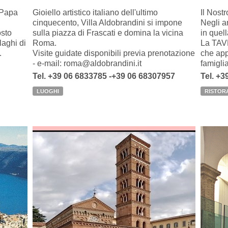
 Papa
Gioiello artistico italiano dell'ultimo
Il Nost
cinquecento, Villa Aldobrandini si impone
Negli a
osto
sulla piazza di Frascati e domina la vicina
in quel
laghi di
Roma.
La TAV
.
Visite guidate disponibili previa prenotazione
che app
- e-mail: roma@aldobrandini.it
famigli
Tel. +39 06 6833785 -+39 06 68307957
Tel. +
LUOGHI
RISTOR