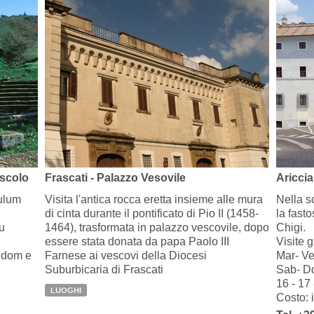
uscolo
Frascati - Palazzo Vesovile
Ariccia
culum
Visita l'antica rocca eretta insieme alle mura
Nella s
di cinta durante il pontificato di Pio II (1458-
la fast
u
1464), trasformata in palazzo vescovile, dopo
Chigi.
essere stata donata da papa Paolo III
Visite g
 dom e
Farnese ai vescovi della Diocesi
Mar- Ve
Suburbicaria di Frascati
Sab- Do
16 - 17 
LUOGHI
Costo: i