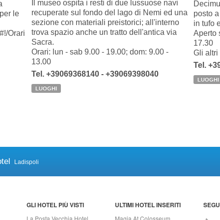
Il museo ospita i resti di due lussuose navi
a
Decimum
recuperate sul fondo del lago di Nemi ed una
 per le
posto a
sezione con materiali preistorici; all'interno
in tufo
trova spazio anche un tratto dell'antica via
#!/Orari
Aperto 
Sacra.
17.30
Orari: lun - sab 9.00 - 19.00; dom: 9.00 -
Gli altr
13.00
Tel. +3
Tel. +39069368140 - +39069398040
LUOGHI
LUOGHI
tel
Ladispoli
GLI HOTEL PIÙ VISTI
ULTIMI HOTEL INSERITI
SEGUI
La Posta Vecchia Hotel
Magia At Colosseum