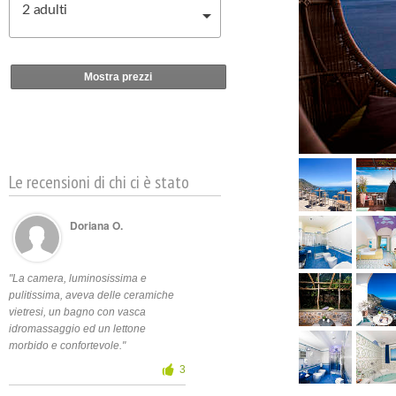
2
adulti
Mostra prezzi
Le recensioni di chi ci è stato
Doriana O.
"La camera, luminosissima e
pulitissima, aveva delle ceramiche
vietresi, un bagno con vasca
idromassaggio ed un lettone
morbido e confortevole."
3