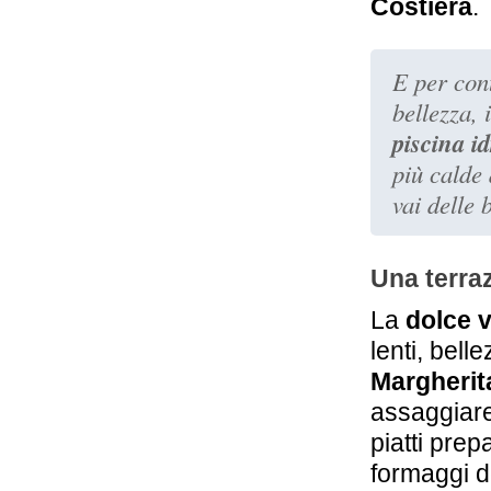
Costiera
.
4,0 km
La Caravella
Positano Beach
E per cont
Positano
bellezza, 
piscina i
più calde 
vai delle 
Una terra
La
dolce v
lenti, bell
Margherit
assaggiare
piatti prep
formaggi d