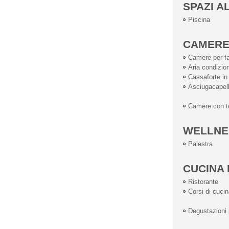
SPAZI A
Piscina
CAMER
Camere per fa
Aria condizio
Cassaforte i
Asciugacapell
Camere con te
WELLNE
Palestra
CUCINA 
Ristorante
Corsi di cuci
Degustazioni p