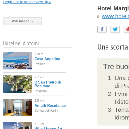
Leggi tutte le microreview (8) »
Hotel Margh
www.hotel
Vedi mappa →
Hotel nei dintorni
Una scorta 
870 m
Casa Angelina
Praiano
Tre buon
Una 
2,7 km
Il San Pietro di
di Pr
Positano
Positano
I vin
Rist
2,8 km
Amalfi Residence
Terra
Conca dei Marini
idrom
3,1 km
Villa Lighea Art