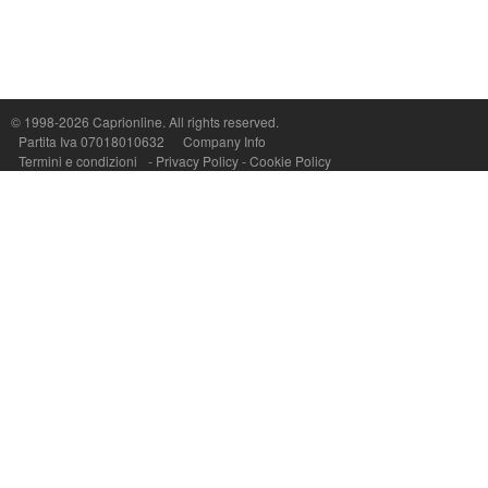
© 1998-2026
Caprionline
. All rights reserved.
Capri On Line Srl, Via Le Botteghe 10a - 80073 CAPRI (NA) Italy
Partita Iva 07018010632
Company Info
P.Iva, C.F. e n.Reg.Imprese Napoli: 07018010632 - Rea n.557643
Termini e condizioni
-
Privacy Policy
-
Cookie Policy