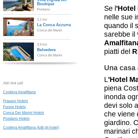
Boutique
Se l
'Hotel
Positano
nelle sue i
3,1 km
quando il s
La Conca Azzurra
Conca dei Marini
sarebbe il
Amalfitan
3,9 km
Belvedere
piatti del
R
Conca dei Marini
Una casa 
3,9 km
Hotel Eden Roc
L
'Hotel M
Positano
Altri link utili
piena Cost
Costiera Amalfitana
4,0 km
inonda ogni
Palazzo Santa
Praiano Hotels
Croce
devi solo a
Furore Hotels
Positano
che viene d
Conca Dei Marini Hotels
Positano Hotels
4,0 km
giardino. 
Villa Oliviero
Costiera Amalfitana (tutti gli hotel)
marinari c
Positano