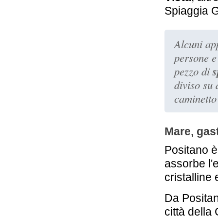
Positano
Spiaggia G
251 m
Hotel Palazzo
Murat
Alcuni ap
Positano
persone e
s
pezzo di
diviso su 
caminetto 
Mare, gast
Positano è
assorbe l'
cristalline
Da Positano
città dell