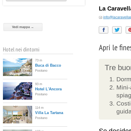
La Caravel
info@lacaravella
Vedi mappa →
Apri le fin
Hotel nei dintorni
73 m
Buca di Bacco
Tre buon
Positano
Dormi
93 m
Mini-
Hotel L'Ancora
spia
Positano
Costi
114 m
guid
Villa La Tartana
Positano