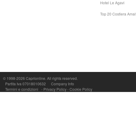
Hotel Le Agavi
Top 20 Costiera Amal
Capri On Line Srl, Via Le Botteghe 10a - 80073 CAPRI (NA) Italy
P.Iva, C.F. e n.Reg.Imprese Napoli: 07018010632 - Rea n.557643
© 1998-2026
Caprionline
. All rights reserved.
Partita Iva 07018010632
Company Info
Termini e condizioni
-
Privacy Policy
-
Cookie Policy