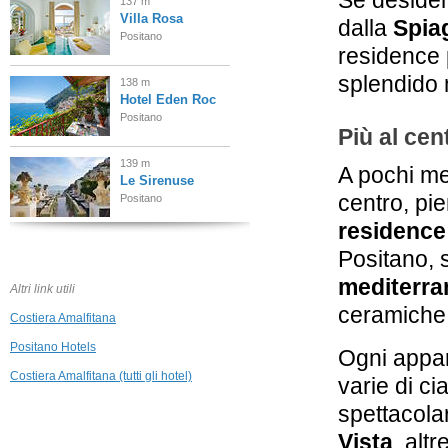
Se desider
137 m
Villa Rosa
dalla
Spia
Positano
residence p
splendido 
138 m
Hotel Eden Roc
Positano
Più al cent
139 m
A pochi met
Le Sirenuse
centro, pie
Positano
residence
146 m
Positano, 
Villa Oliviero
Positano
mediterra
Altri link utili
ceramiche 
Costiera Amalfitana
156 m
Palazzo Santa
Positano Hotels
Ogni appar
Croce
Positano
Costiera Amalfitana (tutti gli hotel)
varie di ci
210 m
spettacola
Covo dei
Saraceni
Vista
, alt