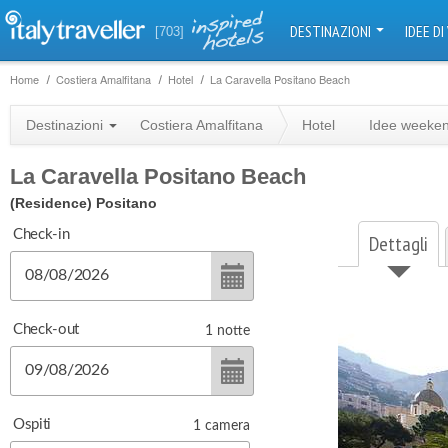
DESTINAZIONI
IDEE DI
[703]
Home
Costiera Amalfitana
Hotel
La Caravella Positano Beach
Destinazioni
Costiera Amalfitana
Hotel
Idee weeke
La Caravella Positano Beach
(Residence)
Positano
Check-in
Dettagli
Check-out
1
notte
Ospiti
1
camera