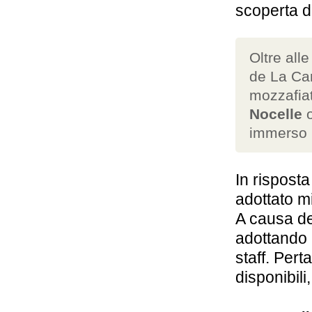
scoperta de
Oltre all
de La Car
mozzafiat
Nocelle
o
immerso
In rispost
adottato mi
A causa de
adottando m
staff. Pert
disponibili