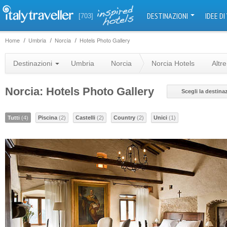
DESTINAZIONI
IDEE DI
[703]
Home
Umbria
Norcia
Hotels Photo Gallery
Destinazioni
Umbria
Norcia
Norcia Hotels
Altre
Norcia: Hotels Photo Gallery
Scegli la destina
Tutti
(4)
Piscina
(2)
Castelli
(2)
Country
(2)
Unici
(1)