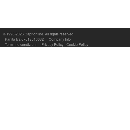
© 1998-2026
Caprionline
. All rights reserved.
Capri On Line Srl, Via Le Botteghe 10a - 80073 CAPRI (NA) Italy
Partita Iva 07018010632
Company Info
P.Iva, C.F. e n.Reg.Imprese Napoli: 07018010632 - Rea n.557643
Termini e condizioni
-
Privacy Policy
-
Cookie Policy