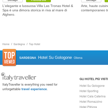
Dettagli
Prenota ora
Dettagli
L'elegante e lussuosa Villa Las Tronas Hotel &
Arte, haute cuisin
Spa è una dimora storica in riva al mare di
contemporaneo tra 
Alghero.
Home
Sardegna
Top Hotel
Hotel Su Gologone
SARDEGNA
Oliena
GLI HOTEL PIÙ VISTI
ItalyTraveller is everything you need for
Hotel Su Gologone
unforgettable
travel experience
.
Hotel Sporting
Hotel Cala Caterina
Hotel Romazzino
Hotel Pitrizza