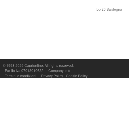
Top 20 Sardegna
© 1998-2026
Caprionline
. All rights reserved.
Capri On Line Srl, Via Le Botteghe 10a - 80073 CAPRI (NA) Italy
Partita Iva 07018010632
Company Info
P.Iva, C.F. e n.Reg.Imprese Napoli: 07018010632 - Rea n.557643
Termini e condizioni
-
Privacy Policy
-
Cookie Policy