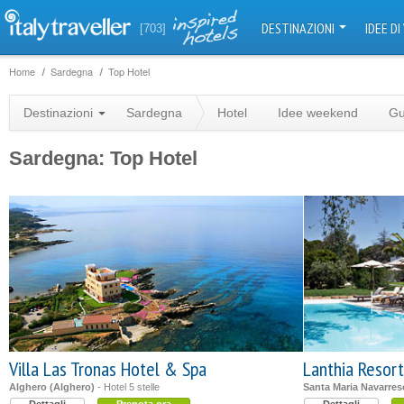
DESTINAZIONI
IDEE DI
[703]
Home
Sardegna
Top Hotel
Destinazioni
Sardegna
Hotel
Idee weekend
Gu
Sardegna: Top Hotel
Villa Las Tronas Hotel & Spa
Lanthia Resort
Alghero (Alghero)
- Hotel 5 stelle
Santa Maria Navarrese