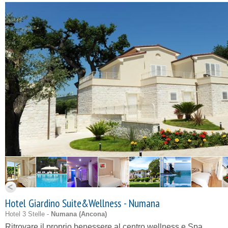
Hotel Giardino Suite&Wellness - Numana
Hotel 3 Stelle -
Numana (
Ancona
)
Ritrovare il proprio benessere al centro wellness e Spa