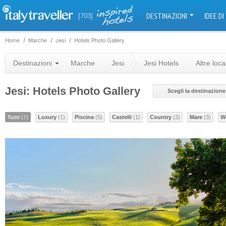
DESTINAZIONI
IDEE DI
[703]
Home
Marche
Jesi
Hotels Photo Gallery
Destinazioni
Marche
Jesi
Jesi Hotels
Altre loca
Jesi: Hotels Photo Gallery
Scegli la destinazione
Tutti
(7)
Luxury
(1)
Piscina
(5)
Castelli
(1)
Country
(2)
Mare
(3)
W