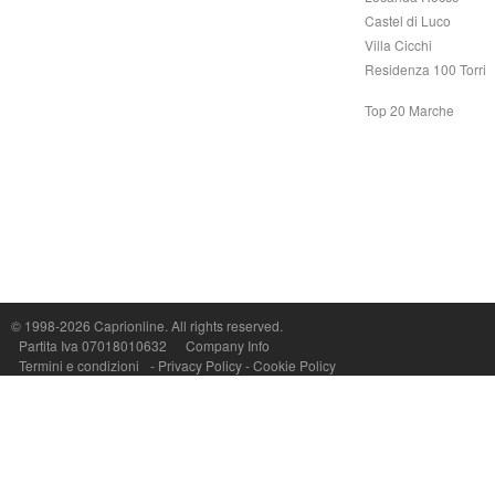
Castel di Luco
Villa Cicchi
Residenza 100 Torri
Top 20 Marche
© 1998-2026
Caprionline
. All rights reserved.
Capri On Line Srl, Via Le Botteghe 10a - 80073 CAPRI (NA) Italy
Partita Iva 07018010632
Company Info
P.Iva, C.F. e n.Reg.Imprese Napoli: 07018010632 - Rea n.557643
Termini e condizioni
-
Privacy Policy
-
Cookie Policy