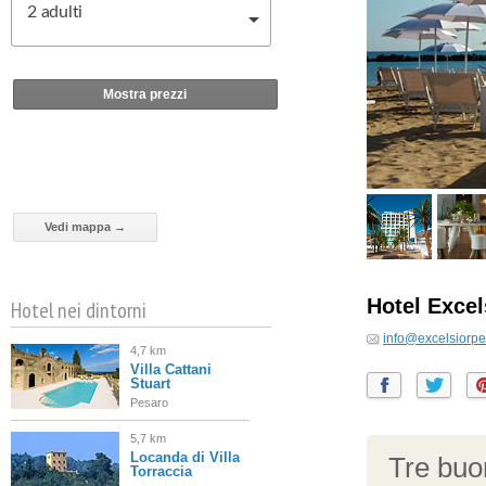
2
adulti
Mostra prezzi
Vedi mappa →
Hotel Exce
Hotel nei dintorni
info@excelsiorpes
4,7 km
Villa Cattani
Stuart
Pesaro
5,7 km
Locanda di Villa
Tre buon
Torraccia