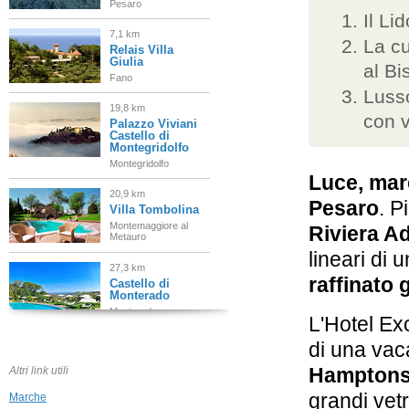
Pesaro
Il Li
7,1 km
La cu
Relais Villa
Giulia
al Bi
Fano
Lusso
19,8 km
con v
Palazzo Viviani
Castello di
Montegridolfo
Montegridolfo
Luce, mar
20,9 km
Pesaro
. P
Villa Tombolina
Montemaggiore al
Riviera Ad
Metauro
lineari di 
27,3 km
raffinato 
Castello di
Monterado
Monterado
L'Hotel Exc
33,0 km
di una vac
Grand Hotel
Rimini
Hampton
Altri link utili
Rimini
grandi vetr
Marche