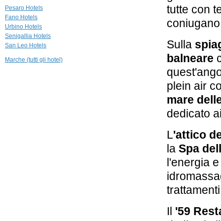
40,3 km
tutte con t
Pesaro Hotels
Le Case Antiche
Fano Hotels
coniugano 
Verucchio
Urbino Hotels
Senigallia Hotels
Sulla
spiag
San Leo Hotels
balneare
c
Marche (tutti gli hotel)
quest'angol
plein air
co
mare dell
dedicato a
L
'attico 
la
Spa del
l'energia e
idromassag
trattamenti
Il
'59 Rest