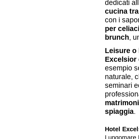
dedicati al
cucina tra
con i sapor
per celiac
brunch
, 
Leisure o
Excelsior
esempio s
naturale, 
seminari 
profession
matrimonio
spiaggia
.
Hotel Excel
Lungomare 