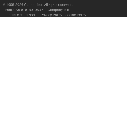
© 1998-2026
Caprionline
. All rights reserved.
Capri On Line Srl, Via Le Botteghe 10a - 80073 CAPRI (NA) Italy
Partita Iva 07018010632
Company Info
P.Iva, C.F. e n.Reg.Imprese Napoli: 07018010632 - Rea n.557643
Termini e condizioni
-
Privacy Policy
-
Cookie Policy