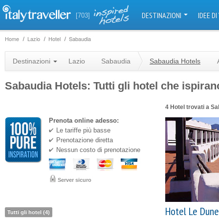
DESTINAZIONI
IDEE DI
[703]
Home
Lazio
Hotel
Sabaudia
Destinazioni
Lazio
Sabaudia
Sabaudia Hotels
Sabaudia Hotels: Tutti gli hotel che ispiran
4 Hotel trovati a S
Prenota online adesso:
Le tariffe più basse
Prenotazione diretta
Nessun costo di prenotazione
Server sicuro
Hotel Le Dune
Tutti gli hotel (4)