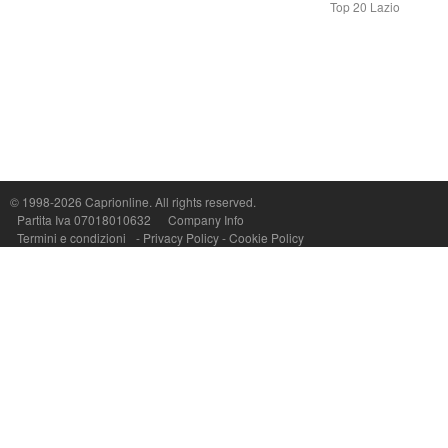
Top 20 Lazio
Capri On Line Srl, Via Le Botteghe 10a - 80073 CAPRI (NA) Italy
P.Iva, C.F. e n.Reg.Imprese Napoli: 07018010632 - Rea n.557643
© 1998-2026
Caprionline
. All rights reserved.
Partita Iva 07018010632
Company Info
Termini e condizioni
-
Privacy Policy
-
Cookie Policy