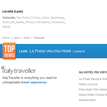
Località (Lazio)
Sabaudia
San Felice Circeo
Latina
Sperlonga
Anzio
Itri
Aprilia
Ponza e Ventotene
Frosinone
Gaeta
Home
Lazio
Hotel
Sabaudia
La Posta Vecchia Hotel
LAZIO
Ladispoli
GLI HOTEL PIÙ VISTI
ItalyTraveller is everything you need for
La Posta Vecchia Hot
unforgettable
travel experience
.
Hotel Le Dune
Park Hotel Villa Grazi
Grand Hotel Chiaia d
Ambasciatori