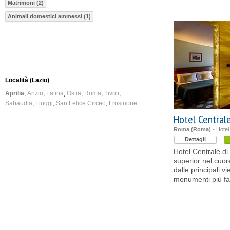
Matrimoni (2)
Animali domestici ammessi (1)
Località (Lazio)
Aprilia
Anzio
Latina
Ostia
Roma
Tivoli
Sabaudia
Fiuggi
San Felice Circeo
Frosinone
Hotel Central
Roma (Roma)
- Hotel 
Dettagli
Hotel Centrale di
superior nel cuor
dalle principali v
monumenti più f