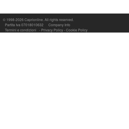
Capri On Line Srl, Via Le Botteghe 10a - 80073 CAPRI (NA) Italy
P.Iva, C.F. e n.Reg.Imprese Napoli: 07018010632 - Rea n.557643
© 1998-2026
Caprionline
. All rights reserved.
Partita Iva 07018010632
Company Info
Termini e condizioni
-
Privacy Policy
-
Cookie Policy