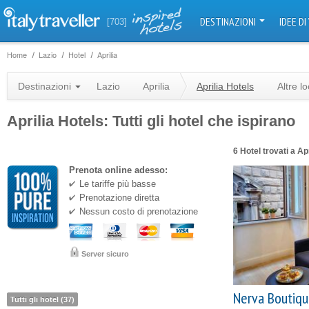
DESTINAZIONI
IDEE DI
[703]
Home
Lazio
Hotel
Aprilia
Destinazioni
Lazio
Aprilia
Aprilia Hotels
Altre l
Aprilia Hotels: Tutti gli hotel che ispirano
6 Hotel trovati a Apr
Prenota online adesso:
Le tariffe più basse
Prenotazione diretta
Nessun costo di prenotazione
Server sicuro
Nerva Boutiqu
Tutti gli hotel (37)