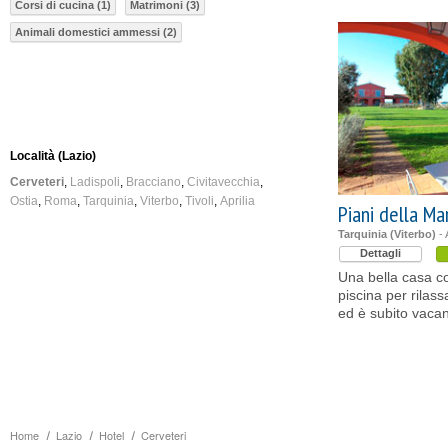
Corsi di cucina (1)
Matrimoni (3)
Animali domestici ammessi (2)
Località (Lazio)
Cerveteri
Ladispoli
Bracciano
Civitavecchia
Ostia
Roma
Tarquinia
Viterbo
Tivoli
Aprilia
Piani della Ma
Tarquinia (Viterbo)
- 
Dettagli
Una bella casa co
piscina per rilass
ed è subito vaca
Home
Lazio
Hotel
Cerveteri