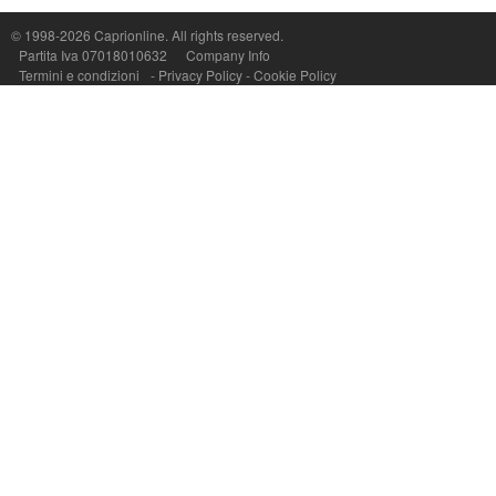
P.Iva, C.F. e n.Reg.Imprese Napoli: 07018010632 - Rea n.557643
© 1998-2026
Caprionline
. All rights reserved.
Partita Iva 07018010632
Company Info
Termini e condizioni
-
Privacy Policy
-
Cookie Policy