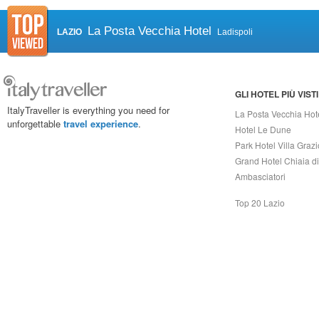
La Posta Vecchia Hotel
LAZIO
Ladispoli
GLI HOTEL PIÙ VISTI
ItalyTraveller is everything you need for
La Posta Vecchia Hot
unforgettable
travel experience
.
Hotel Le Dune
Park Hotel Villa Grazi
Grand Hotel Chiaia d
Ambasciatori
Top 20 Lazio
Capri On Line Srl, Via Le Botteghe 10a - 80073 CAPRI (NA) Italy