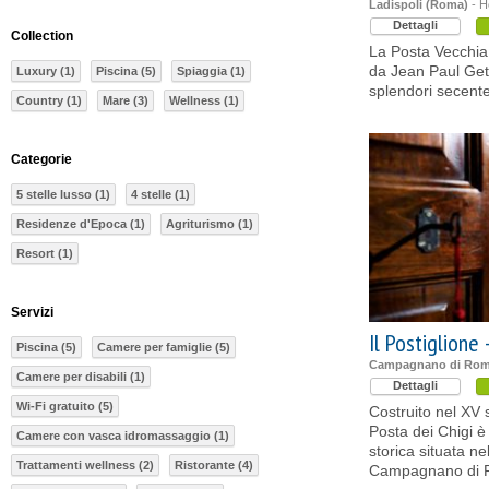
Ladispoli (Roma)
- H
Dettagli
Collection
La Posta Vecchia 
da Jean Paul Getty
Luxury (1)
Piscina (5)
Spiaggia (1)
splendori secent
Country (1)
Mare (3)
Wellness (1)
Categorie
5 stelle lusso (1)
4 stelle (1)
Residenze d'Epoca (1)
Agriturismo (1)
Resort (1)
Servizi
Il Postiglione 
Piscina (5)
Camere per famiglie (5)
Campagnano di Rom
Camere per disabili (1)
Dettagli
Wi-Fi gratuito (5)
Costruito nel XV s
Posta dei Chigi 
Camere con vasca idromassaggio (1)
storica situata n
Trattamenti wellness (2)
Ristorante (4)
Campagnano di R