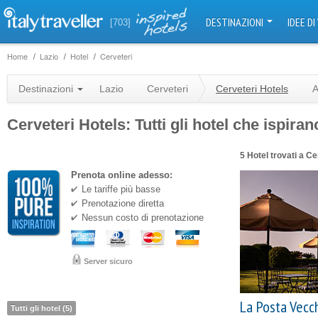
DESTINAZIONI
IDEE DI
[703]
Home
Lazio
Hotel
Cerveteri
Destinazioni
Lazio
Cerveteri
Cerveteri Hotels
A
Cerveteri Hotels: Tutti gli hotel che ispiran
5 Hotel trovati a Ce
Prenota online adesso:
Le tariffe più basse
Prenotazione diretta
Nessun costo di prenotazione
Server sicuro
La Posta Vecc
Tutti gli hotel (5)