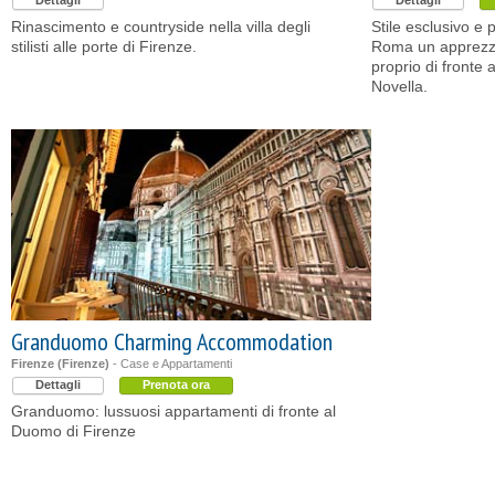
Dettagli
Dettagli
Rinascimento e countryside nella villa degli
Stile esclusivo e 
stilisti alle porte di Firenze.
Roma un apprezzat
proprio di fronte 
Novella.
Granduomo Charming Accommodation
Firenze (Firenze)
- Case e Appartamenti
Dettagli
Prenota ora
Granduomo: lussuosi appartamenti di fronte al
Duomo di Firenze