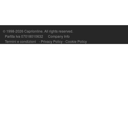
© 1998-2026
Caprionline
. All rights reserved.
Capri On Line Srl, Via Le Botteghe 10a - 80073 CAPRI (NA) Italy
Partita Iva 07018010632
Company Info
P.Iva, C.F. e n.Reg.Imprese Napoli: 07018010632 - Rea n.557643
Termini e condizioni
-
Privacy Policy
-
Cookie Policy