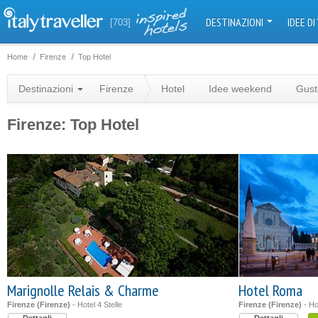
DESTINAZIONI
IDEE DI
[703]
Home
Firenze
Top Hotel
Destinazioni
Firenze
Hotel
Idee weekend
Gust
Firenze: Top Hotel
Marignolle Relais & Charme
Hotel Roma
Firenze (Firenze)
- Hotel 4 Stelle
Firenze (Firenze)
- Hot