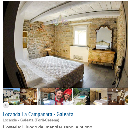
Locanda La Campanara - Galeata
Locande -
Galeata (
Forlì-Cesena
)
L'osteria: il luogo del mangiar sano, e buono