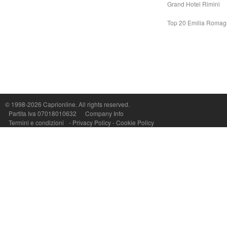
Grand Hotel Rimini
Top 20 Emilia Roma
© 1998-2026
Caprionline
. All rights reserved.
Capri On Line Srl, Via Le Botteghe 10a - 80073 CAPRI (NA) Italy
Partita Iva 07018010632
Company Info
P.Iva, C.F. e n.Reg.Imprese Napoli: 07018010632 - Rea n.557643
Termini e condizioni
-
Privacy Policy
-
Cookie Policy