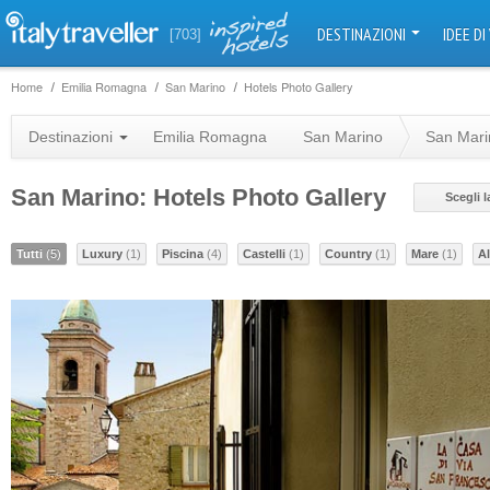
DESTINAZIONI
IDEE DI
[703]
Home
Emilia Romagna
San Marino
Hotels Photo Gallery
Destinazioni
Emilia Romagna
San Marino
San Mari
San Marino: Hotels Photo Gallery
Scegli 
Tutti
(5)
Luxury
(1)
Piscina
(4)
Castelli
(1)
Country
(1)
Mare
(1)
Al