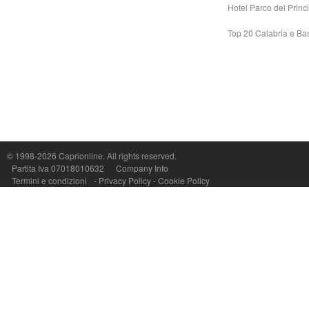
Hotel Parco dei Princi
Top 20 Calabria e Bas
© 1998-2026
Caprionline
. All rights reserved.
Capri On Line Srl, Via Le Botteghe 10a - 80073 CAPRI (NA) Italy
Partita Iva 07018010632
Company Info
P.Iva, C.F. e n.Reg.Imprese Napoli: 07018010632 - Rea n.557643
Termini e condizioni
-
Privacy Policy
-
Cookie Policy