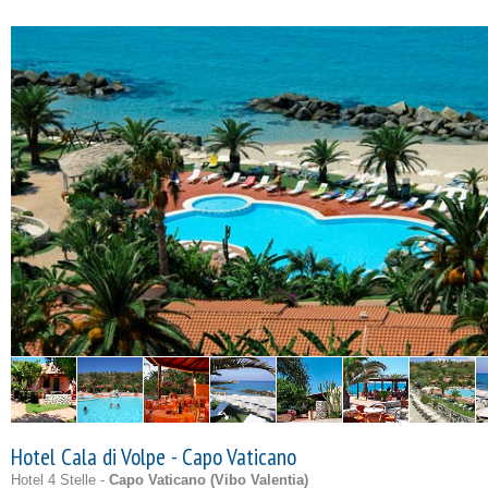
Hotel Cala di Volpe - Capo Vaticano
Hotel 4 Stelle -
Capo Vaticano (
Vibo Valentia
)