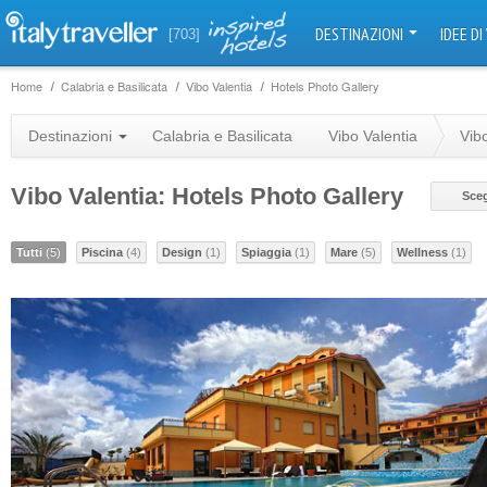
DESTINAZIONI
IDEE DI
[703]
Home
Calabria e Basilicata
Vibo Valentia
Hotels Photo Gallery
Destinazioni
Calabria e Basilicata
Vibo Valentia
Vib
Vibo Valentia: Hotels Photo Gallery
Sceg
Tutti
(5)
Piscina
(4)
Design
(1)
Spiaggia
(1)
Mare
(5)
Wellness
(1)