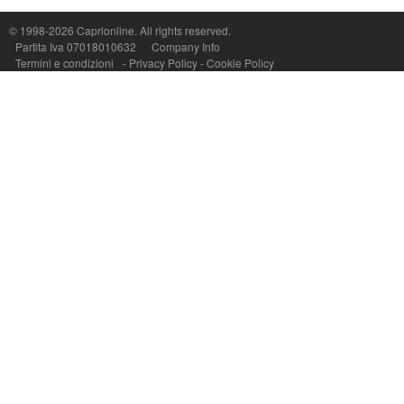
P.Iva, C.F. e n.Reg.Imprese Napoli: 07018010632 - Rea n.557643
© 1998-2026
Caprionline
. All rights reserved.
Partita Iva 07018010632
Company Info
Termini e condizioni
-
Privacy Policy
-
Cookie Policy