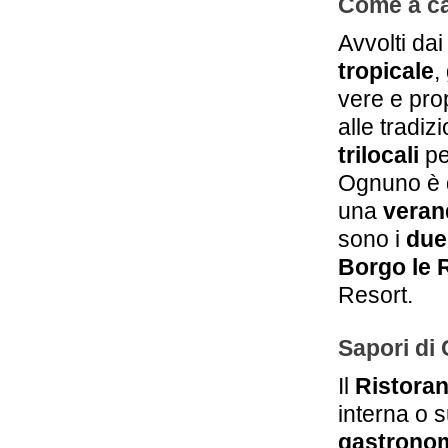
Come a ca
Avvolti dai
tropicale
,
vere e prop
alle tradiz
trilocali
pe
Ognuno è 
una
veran
sono i
due
Borgo le 
Resort.
Sapori di 
Il
Ristoran
interna o s
gastronom