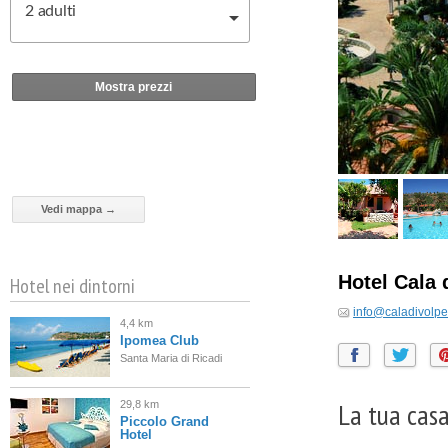
2
adulti
Mostra prezzi
Vedi mappa →
Hotel Cala 
Hotel nei dintorni
info@caladivolpe.
4,4 km
Ipomea Club
Santa Maria di Ricadi
La tua casa
29,8 km
Piccolo Grand
Hotel