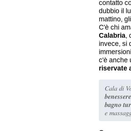
contatto co
dubbio il l
mattino, gl
C'è chi am
Calabria
, 
invece, si 
immersioni 
c'è anche
riservate 
Cala di V
benesser
bagno tur
e massagg