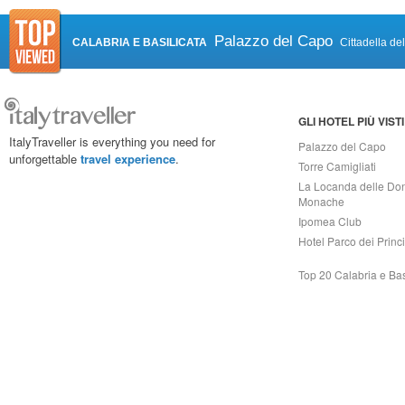
Palazzo del Capo
CALABRIA E BASILICATA
Cittadella de
GLI HOTEL PIÙ VISTI
ItalyTraveller is everything you need for
Palazzo del Capo
unforgettable
travel experience
.
Torre Camigliati
La Locanda delle Do
Monache
Ipomea Club
Hotel Parco dei Princi
Top 20 Calabria e Bas
Capri On Line Srl, Via Le Botteghe 10a - 80073 CAPRI (NA) Italy