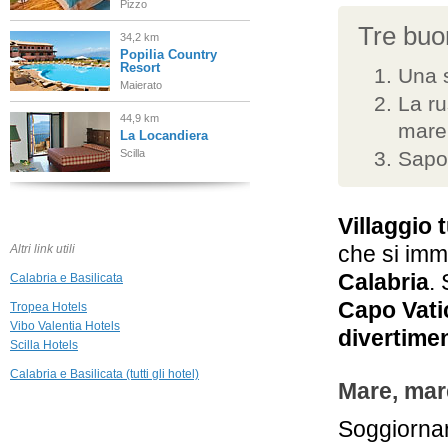
Pizzo
Tre buon
34,2 km
Popilia Country
Resort
Una s
Maierato
La ru
44,9 km
mare
La Locandiera
Scilla
Sapor
Villaggio 
che si im
Altri link utili
Calabria
.
Calabria e Basilicata
Capo Vat
Tropea Hotels
Vibo Valentia Hotels
divertime
Scilla Hotels
Calabria e Basilicata (tutti gli hotel)
Mare, mar
Soggiorna