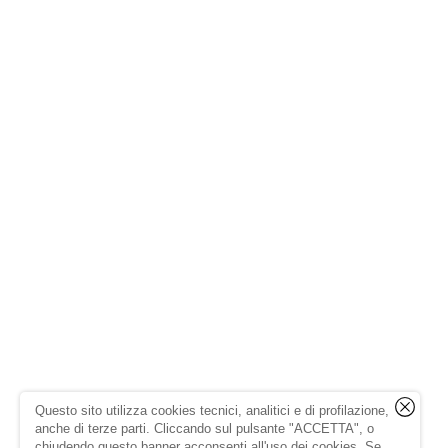
Questo sito utilizza cookies tecnici, analitici e di profilazione,
anche di terze parti. Cliccando sul pulsante "ACCETTA", o
chiudendo questo banner acconsenti all'uso dei cookies. Se