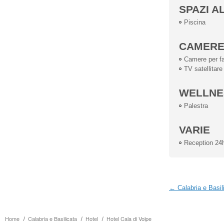
SPAZI A
Piscina
CAMER
Camere per fa
TV satellitare
WELLNE
Palestra
VARIE
Reception 24
← Calabria e Basil
Home
Calabria e Basilicata
Hotel
Hotel Cala di Volpe