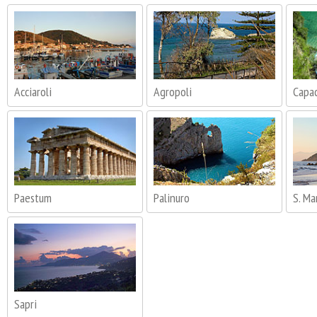
Acciaroli
Agropoli
Capac
Paestum
Palinuro
S. Ma
Sapri