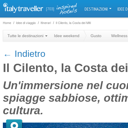
DESTINAZIONI
IDEE D
[703]
Home
Idee di viaggio
Itinerari
Il Cilento, la Costa dei Miti
Tutte le destinazioni
Idee weekend
Gusto
Wellness
← Indietro
Il Cilento, la Costa dei
+
Un'immersione nel cuore
−
spiagge sabbiose, otti
cultura.