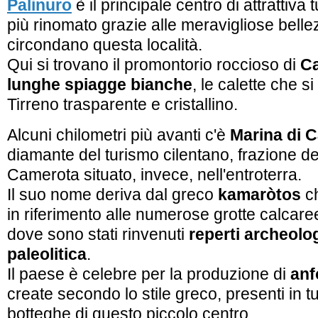
Palinuro
è il principale centro di attrattiva t
più rinomato grazie alle meravigliose belle
circondano questa località.
Qui si trovano il promontorio roccioso di
Ca
lunghe spiagge bianche
, le calette che s
Tirreno trasparente e cristallino.
Alcuni chilometri più avanti c'è
Marina di 
diamante del turismo cilentano, frazione d
Camerota situato, invece, nell'entroterra.
Il suo nome deriva dal greco
kamaròtos
ch
in riferimento alle numerose grotte calcare
dove sono stati rinvenuti
reperti archeologi
paleolitica
.
Il paese è celebre per la produzione di
anf
create secondo lo stile greco, presenti in tu
botteghe di questo piccolo centro.