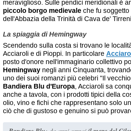
meraviglioso. Sulle pendici meridionali è 
piccolo borgo medievale
che fu soggetto a
dell'Abbazia della Trinità di Cava de' Tirreni
La spiaggia di Hemingway
Scendendo sulla costa si trovano le località
Acciaroli e di Pioppi. In particolare
Acciaro
posto d'onore nell'immaginario collettivo p
Hemingway
negli anni Cinquanta, trovando
uno dei suoi romanzi più celebri "Il vecchio 
Bandiera Blu d'Europa
, Acciaroli sa conqu
anche a tavola, con i prodotti tipici della c
olio, vino e fichi che rappresentano solo u
ciò che di gustoso e genuino si può provar
Bandiere Blu
il mare del Cile
: da anni ormai