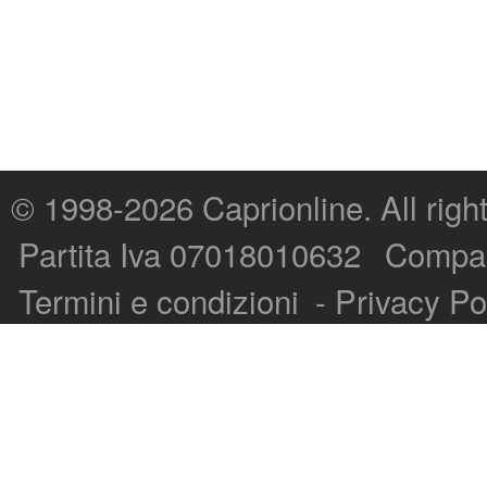
© 1998-2026
Caprionline
. All rig
Capri On Line Srl, Via Le Botteghe 10a - 80073 CAPRI (NA) Italy
Partita Iva 07018010632
Compan
P.Iva, C.F. e n.Reg.Imprese Napoli: 07018010632 - Rea n.557643
Termini e condizioni
-
Privacy Po