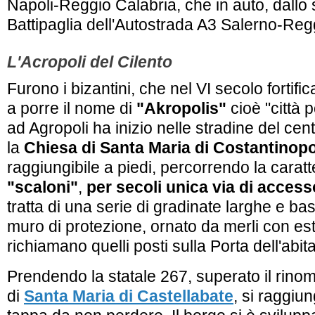
Napoli-Reggio Calabria, che in auto, dallo 
Battipaglia dell'Autostrada A3 Salerno-Reg
L'Acropoli del Cilento
Furono i bizantini, che nel VI secolo fortifi
a porre il nome di
"Akropolis"
cioè
"città 
ad Agropoli ha inizio nelle stradine del cent
la
Chiesa di Santa Maria di Costantinopo
raggiungibile a piedi, percorrendo la caratte
"scaloni"
,
per secoli unica via di accesso
tratta di una serie di gradinate larghe e b
muro di protezione, ornato da merli con es
richiamano quelli posti sulla Porta dell'abit
Prendendo la statale 267, superato il rino
di
Santa Maria di Castellabate
, si raggiu