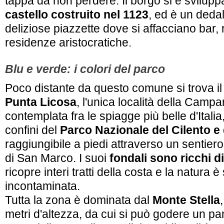
tappa da non perdere. Il borgo si è sviluppa
castello costruito nel 1123
, ed è un dedal
deliziose piazzette dove si affacciano bar, r
residenze aristocratiche.
Blu e verde: i colori del parco
Poco distante da questo comune si trova il
Punta Licosa
, l'unica località della Camp
contemplata fra le spiagge più belle d'Itali
confini del
Parco Nazionale del Cilento e 
raggiungibile a piedi attraverso un sentiero,
di San Marco. I suoi
fondali sono ricchi d
ricopre interi tratti della costa e la natura 
incontaminata.
Tutta la zona è dominata dal
Monte Stella
metri d'altezza, da cui si può godere un 